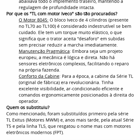
abaixava todo o implemento traseiro, mantendo a
regulagem de profundidade intacta.
Por que os "TL com motor Iveco" são tão procurados?
O Motor 8045:
O bloco Iveco de 4 cilindros (presente
no TL70 ao TL100) é considerado indestrutível se bem
cuidado. Ele tem um torque muito elástico, o que
significa que o trator aceita "desaforo" em subidas
sem precisar reduzir a marcha imediatamente.
Manutenção Pragmática
: Embora seja um projeto
europeu, a mecânica é lógica e direta. Não há
sensores eletrônicos complexos, facilitando o reparo
na própria fazenda.
Conforto da Cabine
: Para a época, a cabine da Série TL
(original de fábrica) era revolucionária. Tinha
excelente visibilidade, ar-condicionado eficiente e
comandos ergonomicamente posicionados à direita do
operador.
Quem os substituiu?
Como mencionado, foram substituídos primeiro pela série
TL Exitus (Motores MWM) e, anos mais tarde, pela atual Série
T5 e pela linha TL5, que resgatou o nome mas com motores
eletrônicos modernos (FPT).