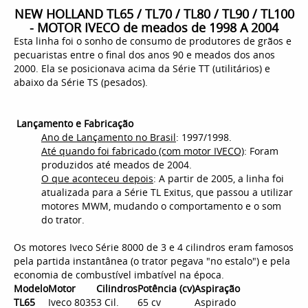
NEW HOLLAND TL65 / TL70 / TL80 / TL90 / TL100
- MOTOR IVECO de meados de 1998 A 2004
Esta linha foi o sonho de consumo de produtores de grãos e
pecuaristas entre o final dos anos 90 e meados dos anos
2000. Ela se posicionava acima da Série TT (utilitários) e
abaixo da Série TS (pesados).
Lançamento e Fabricação
Ano de Lançamento no Brasil
: 1997/1998.
Até quando foi fabricado (com motor IVECO)
: Foram
produzidos até meados de 2004.
O que aconteceu depois
: A partir de 2005, a linha foi
atualizada para a Série TL Exitus, que passou a utilizar
motores MWM, mudando o comportamento e o som
do trator.
Os motores Iveco Série 8000 de 3 e 4 cilindros eram famosos
pela partida instantânea (o trator pegava "no estalo") e pela
economia de combustível imbatível na época.
Modelo
Motor
Cilindros
Potência (cv)
Aspiração
TL65
Iveco 8035
3 Cil.
65 cv
Aspirado