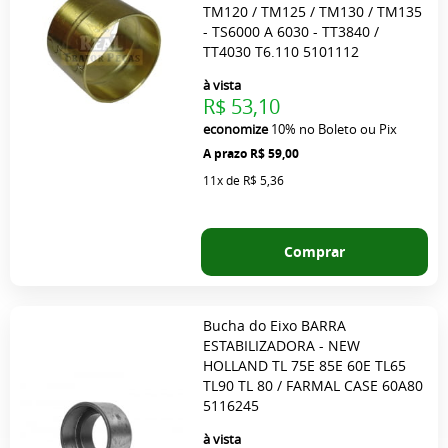
TM120 / TM125 / TM130 / TM135
- TS6000 A 6030 - TT3840 /
TT4030 T6.110 5101112
à vista
R$ 53,10
economize
10%
no Boleto ou Pix
R$ 59,00
11x
de
R$ 5,36
Comprar
Bucha do Eixo BARRA
ESTABILIZADORA - NEW
HOLLAND TL 75E 85E 60E TL65
TL90 TL 80 / FARMAL CASE 60A80
5116245
à vista