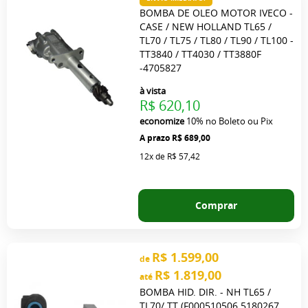
BOMBA DE OLEO MOTOR IVECO -
CASE / NEW HOLLAND TL65 /
TL70 / TL75 / TL80 / TL90 / TL100 -
TT3840 / TT4030 / TT3880F
-4705827
à vista
R$ 620,10
economize
10%
no Boleto ou Pix
R$ 689,00
12x
de
R$ 57,42
Comprar
R$ 1.599,00
de
R$ 1.819,00
até
BOMBA HID. DIR. - NH TL65 /
TL70/ TT (F000510506 5180267