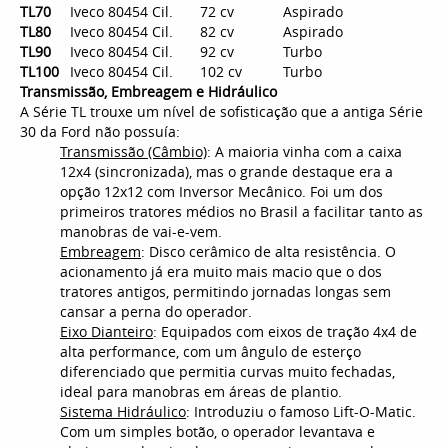
TL70
Iveco 8045
4 Cil.
72 cv
Aspirado
TL80
Iveco 8045
4 Cil.
82 cv
Aspirado
TL90
Iveco 8045
4 Cil.
92 cv
Turbo
TL100
Iveco 8045
4 Cil.
102 cv
Turbo
Transmissão, Embreagem e Hidráulico
A Série TL trouxe um nível de sofisticação que a antiga Série
30 da Ford não possuía:
Transmissão (Câmbio)
: A maioria vinha com a caixa
12x4 (sincronizada), mas o grande destaque era a
opção 12x12 com Inversor Mecânico. Foi um dos
primeiros tratores médios no Brasil a facilitar tanto as
manobras de vai-e-vem.
Embreagem
: Disco cerâmico de alta resistência. O
acionamento já era muito mais macio que o dos
tratores antigos, permitindo jornadas longas sem
cansar a perna do operador.
Eixo Dianteiro
: Equipados com eixos de tração 4x4 de
alta performance, com um ângulo de esterço
diferenciado que permitia curvas muito fechadas,
ideal para manobras em áreas de plantio.
Sistema Hidráulico
: Introduziu o famoso Lift-O-Matic.
Com um simples botão, o operador levantava e