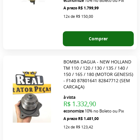
economize
10%
no Boleto ou Pix
R$ 1.799,99
12x
de
R$ 150,00
Comprar
BOMBA DAGUA - NEW HOLLAND
TM 110 / 120 / 130 / 135 / 140 /
150 / 165 / 180 (MOTOR GENESIS)
- F140 87801641 82847712 (SEM
CARCAÇA)
à vista
R$ 1.332,90
economize
10%
no Boleto ou Pix
R$ 1.481,00
12x
de
R$ 123,42