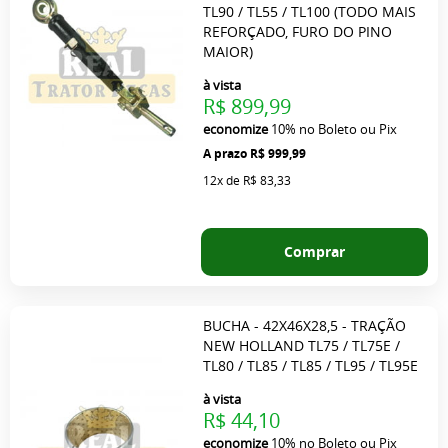
TL90 / TL55 / TL100 (TODO MAIS
REFORÇADO, FURO DO PINO
MAIOR)
à vista
R$ 899,99
economize
10%
no Boleto ou Pix
R$ 999,99
12x
de
R$ 83,33
Comprar
BUCHA - 42X46X28,5 - TRAÇÃO
NEW HOLLAND TL75 / TL75E /
TL80 / TL85 / TL85 / TL95 / TL95E
à vista
R$ 44,10
economize
10%
no Boleto ou Pix