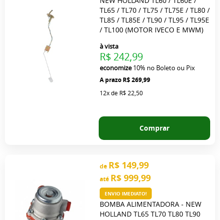
NEW HOLLAND TL60 / TL60E /
TL65 / TL70 / TL75 / TL75E / TL80 /
TL85 / TL85E / TL90 / TL95 / TL95E
/ TL100 (MOTOR IVECO E MWM)
à vista
R$ 242,99
economize
10%
no Boleto ou Pix
R$ 269,99
12x
de
R$ 22,50
Comprar
R$ 149,99
de
R$ 999,99
até
ENVIO IMEDIATO!
BOMBA ALIMENTADORA - NEW
HOLLAND TL65 TL70 TL80 TL90