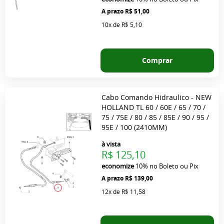
R$ 51,00
10x
de
R$ 5,10
Comprar
Cabo Comando Hidraulico - NEW
HOLLAND TL 60 / 60E / 65 / 70 /
75 / 75E / 80 / 85 / 85E / 90 / 95 /
95E / 100 (2410MM)
à vista
R$ 125,10
economize
10%
no Boleto ou Pix
R$ 139,00
12x
de
R$ 11,58