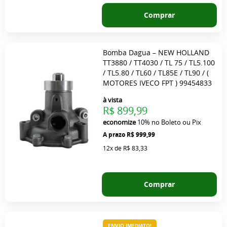
Comprar
Bomba Dagua – NEW HOLLAND
TT3880 / TT4030 / TL 75 / TL5.100
/ TL5.80 / TL60 / TL85E / TL90 / (
MOTORES IVECO FPT ) 99454833
à vista
R$ 899,99
economize
10%
no Boleto ou Pix
R$ 999,99
12x
de
R$ 83,33
Comprar
ENVIO IMEDIATO!