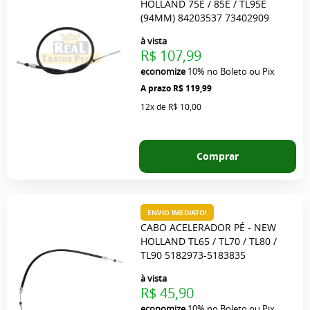
HOLLAND 75E / 85E / TL95E
(94MM) 84203537 73402909
à vista
R$ 107,99
economize
10%
no Boleto ou Pix
R$ 119,99
12x
de
R$ 10,00
Comprar
ENVIO IMEDIATO!
CABO ACELERADOR PÉ - NEW
HOLLAND TL65 / TL70 / TL80 /
TL90 5182973-5183835
à vista
R$ 45,90
economize
10%
no Boleto ou Pix