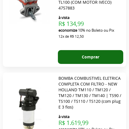
TL100 (COM MOTOR IVECO)
4757883
à vista
R$ 134,99
economize
10%
no Boleto ou Pix
12x
de
R$ 12,50
Comprar
BOMBA COMBUSTIVEL ELETRICA
COMPLETA COM FILTRO - NEW
HOLLAND TM110 / TM120 /
TM120 / TM130 / TM140 | TS90 /
TS100 / TS110 / TS120 (com plug
E 3 fios)
à vista
R$ 1.619,99