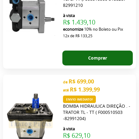
82991210
à vista
R$ 1.439,10
economize
10%
no Boleto ou Pix
12x
de
R$ 133,25
Comprar
R$ 699,00
de
R$ 1.399,99
até
ENVIO IMEDIATO!
BOMBA HIDRAULICA DIREÇÃO . -
TRATOR TL - TT ( F000510503
-82991204)
à vista
R$ 629,10