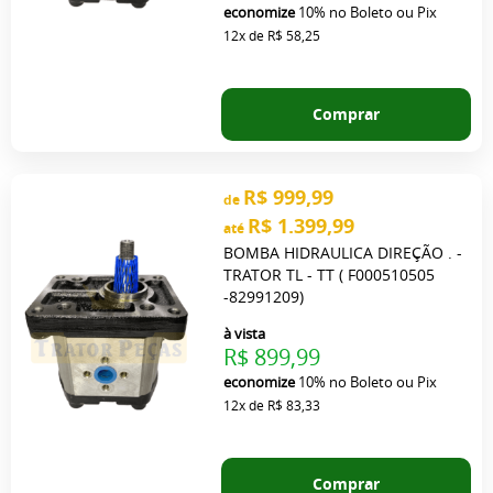
economize
10%
no Boleto ou Pix
12x
de
R$ 58,25
Comprar
R$ 999,99
de
R$ 1.399,99
até
BOMBA HIDRAULICA DIREÇÃO . -
TRATOR TL - TT ( F000510505
-82991209)
à vista
R$ 899,99
economize
10%
no Boleto ou Pix
12x
de
R$ 83,33
Comprar