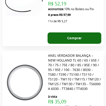
R$ 52,19
economize
10%
no Boleto ou Pix
R$ 57,99
11x
de
R$ 5,27
Comprar
ANEL VERDADOR BALANÇA –
NEW HOLLAND TL 60 / 65 / 65E /
70 / 75 / 75E / 80 / 85 / 85E / 90 /
95 / 95E / 100 - 7630 / 8030 -
TS80 / TS90 / TS100 / TS110 /
TS120 - TM110 / TM115 / TM120 /
TM125 / TM130 / TM135 - TS6000
A 6030 - TT3840 / TT4030
à vista
R$ 35,09