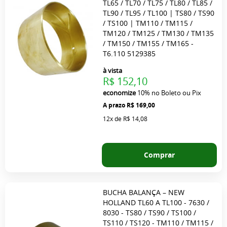
TL65 / TL70 / TL75 / TL80 / TL85 /
TL90 / TL95 / TL100 | TS80 / TS90
/ TS100 | TM110 / TM115 /
TM120 / TM125 / TM130 / TM135
/ TM150 / TM155 / TM165 -
T6.110 5129385
à vista
R$ 152,10
economize
10%
no Boleto ou Pix
R$ 169,00
12x
de
R$ 14,08
Comprar
BUCHA BALANÇA – NEW
HOLLAND TL60 A TL100 - 7630 /
8030 - TS80 / TS90 / TS100 /
TS110 / TS120 - TM110 / TM115 /