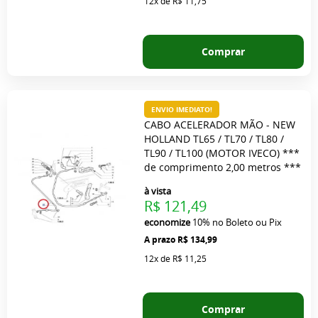
12x
de
R$ 11,75
Comprar
ENVIO IMEDIATO!
CABO ACELERADOR MÃO - NEW
HOLLAND TL65 / TL70 / TL80 /
TL90 / TL100 (MOTOR IVECO) ***
de comprimento 2,00 metros ***
à vista
R$ 121,49
economize
10%
no Boleto ou Pix
R$ 134,99
12x
de
R$ 11,25
Comprar