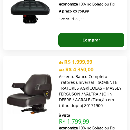
economize
10%
no Boleto ou Pix
R$ 759,99
12x
de
R$ 63,33
Comprar
R$ 1.999,99
de
R$ 4.350,00
até
Assento Banco Completo -
Tratores universal - SOMENTE
TRATORES AGRÍCOLAS - MASSEY
FERGUSON / VALTRA / JOHN
DEERE / AGRALE (Fixação em
trilho duplo) 80171900
à vista
R$ 1.799,99
economize
10%
no Boleto ou Pix