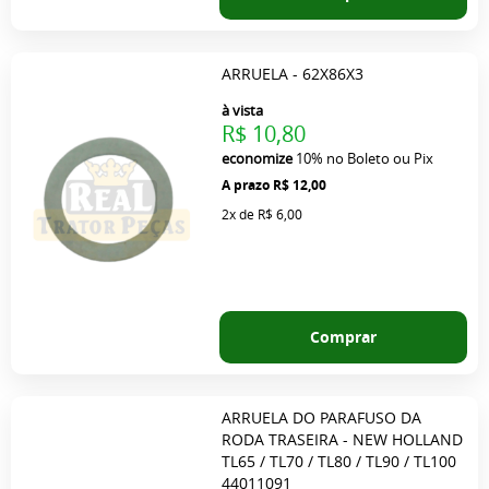
ARRUELA - 62X86X3
à vista
R$ 10,80
economize
10%
no Boleto ou Pix
R$ 12,00
2x
de
R$ 6,00
Comprar
ARRUELA DO PARAFUSO DA
RODA TRASEIRA - NEW HOLLAND
TL65 / TL70 / TL80 / TL90 / TL100
44011091