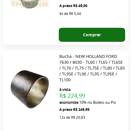
R$ 49,00
9x
de
R$ 5,44
Comprar
Bucha - NEW HOLLAND FORD
7630 / 8030 - TL60 / TL65 / TL65E
/ TL70 / TL75 / TL75E / TL80 / TL85
/ TL95E / TL90 / TL95 / TL95E /
TL100
à vista
R$ 224,99
economize
10%
no Boleto ou Pix
R$ 249,99
12x
de
R$ 20,83