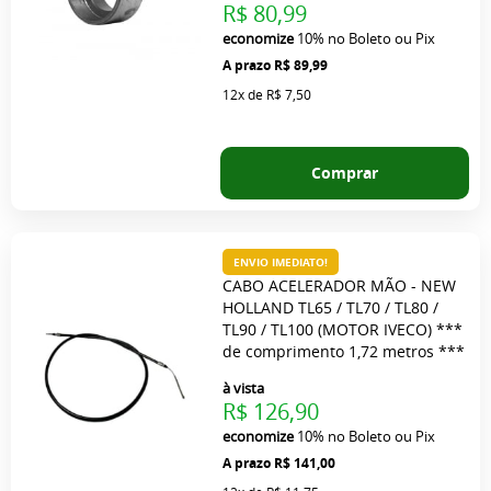
R$ 80,99
economize
10%
no Boleto ou Pix
R$ 89,99
12x
de
R$ 7,50
Comprar
ENVIO IMEDIATO!
CABO ACELERADOR MÃO - NEW
HOLLAND TL65 / TL70 / TL80 /
TL90 / TL100 (MOTOR IVECO) ***
de comprimento 1,72 metros ***
à vista
R$ 126,90
economize
10%
no Boleto ou Pix
R$ 141,00