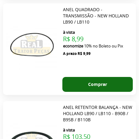
ANEL QUADRADO -
TRANSMISSÃO - NEW HOLLAND
LB90 / LB110
à vista
R$ 8,99
economize
10%
no Boleto ou Pix
R$ 9,99
Comprar
ANEL RETENTOR BALANÇA - NEW
HOLLAND LB90 / LB110 - B90B /
B95B / B110B
à vista
R$ 103,50