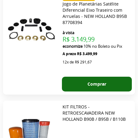
Jogo de Planetárias Satélite
Diferencial Eixo Traseiro com
Arruelas - NEW HOLLAND B95B
87708394
à vista
R$ 3.149,99
economize
10%
no Boleto ou Pix
R$ 3.499,99
12x
de
R$ 291,67
Comprar
KIT FILTROS -
RETROESCAVADEIRA NEW
HOLLAND B90B / B95B / B110B