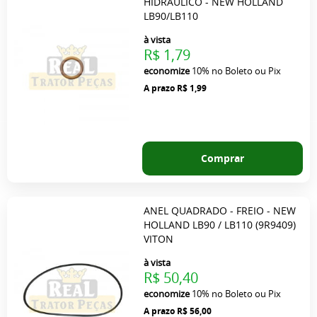
HIDRAULICO - NEW HOLLAND
LB90/LB110
à vista
R$ 1,79
economize
10%
no Boleto ou Pix
R$ 1,99
Comprar
ANEL QUADRADO - FREIO - NEW
HOLLAND LB90 / LB110 (9R9409)
VITON
à vista
R$ 50,40
economize
10%
no Boleto ou Pix
R$ 56,00