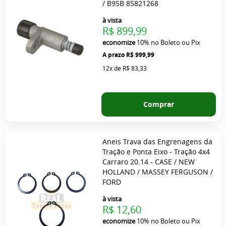
/ B95B 85821268
à vista
R$ 899,99
economize
10%
no Boleto ou Pix
R$ 999,99
12x
de
R$ 83,33
Comprar
Aneis Trava das Engrenagens da
Tração e Ponta Eixo - Tração 4x4
Carraro 20.14 - CASE / NEW
HOLLAND / MASSEY FERGUSON /
FORD
à vista
R$ 12,60
economize
10%
no Boleto ou Pix