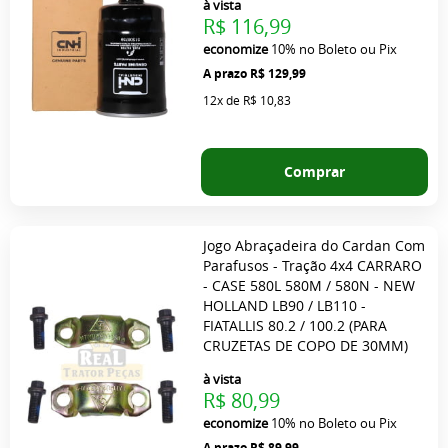
à vista
R$ 116,99
economize
10%
no Boleto ou Pix
R$ 129,99
12x
de
R$ 10,83
Comprar
Jogo Abraçadeira do Cardan Com
Parafusos - Tração 4x4 CARRARO
- CASE 580L 580M / 580N - NEW
HOLLAND LB90 / LB110 -
FIATALLIS 80.2 / 100.2 (PARA
CRUZETAS DE COPO DE 30MM)
à vista
R$ 80,99
economize
10%
no Boleto ou Pix
R$ 89,99