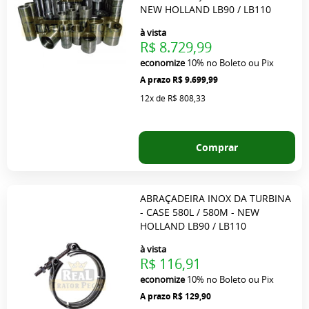
NEW HOLLAND LB90 / LB110
à vista
R$ 8.729,99
economize
10%
no Boleto ou Pix
R$ 9.699,99
12x
de
R$ 808,33
Comprar
ABRAÇADEIRA INOX DA TURBINA
- CASE 580L / 580M - NEW
HOLLAND LB90 / LB110
à vista
R$ 116,91
economize
10%
no Boleto ou Pix
R$ 129,90