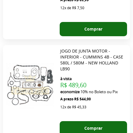
12x
de
R$ 7,50
Comprar
JOGO DE JUNTA MOTOR -
INFERIOR - CUMMINS 4B - CASE
580L / 580M - NEW HOLLAND
LB90
à vista
R$ 489,60
economize
10%
no Boleto ou Pix
R$ 544,00
12x
de
R$ 45,33
Comprar