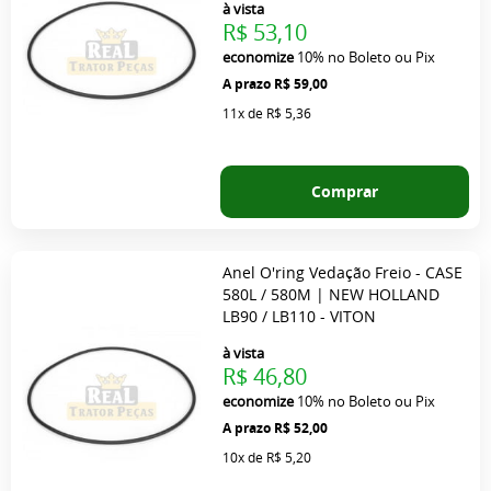
à vista
R$ 53,10
economize
10%
no Boleto ou Pix
R$ 59,00
11x
de
R$ 5,36
Comprar
Anel O'ring Vedação Freio - CASE
580L / 580M | NEW HOLLAND
LB90 / LB110 - VITON
à vista
R$ 46,80
economize
10%
no Boleto ou Pix
R$ 52,00
10x
de
R$ 5,20