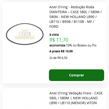
Anel O'ring - Redução Roda
DIANTEIRA – CASE 580L / 580M /
580N - NEW HOLLAND LB90 /
LB110 / B95B / B110B - MF /
FORD
à vista
R$ 11,70
economize
10%
no Boleto ou Pix
R$ 13,00
2x
de
R$ 6,50
Comprar
Anel O'ring Vedação Freio - CASE
580L / 580M | NEW HOLLAND
LB90 / LB110 (MENOR) VITON