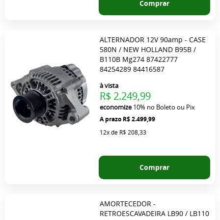
Comprar
ALTERNADOR 12V 90amp - CASE
580N / NEW HOLLAND B95B /
B110B Mg274 87422777
84254289 84416587
à vista
R$ 2.249,99
economize
10%
no Boleto ou Pix
R$ 2.499,99
12x
de
R$ 208,33
Comprar
AMORTECEDOR -
RETROESCAVADEIRA LB90 / LB110