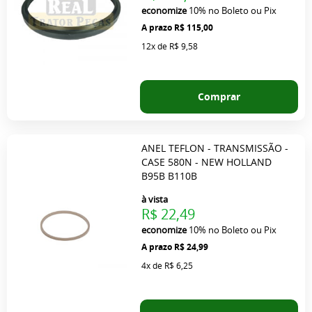
economize
10%
no Boleto ou Pix
R$ 115,00
12x
de
R$ 9,58
Comprar
ANEL TEFLON - TRANSMISSÃO -
CASE 580N - NEW HOLLAND
B95B B110B
à vista
R$ 22,49
economize
10%
no Boleto ou Pix
R$ 24,99
4x
de
R$ 6,25