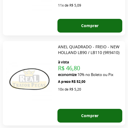
11x
de
R$ 5,09
Comprar
ANEL QUADRADO - FREIO - NEW
HOLLAND LB90 / LB110 (9R9410)
à vista
R$ 46,80
economize
10%
no Boleto ou Pix
R$ 52,00
10x
de
R$ 5,20
Comprar