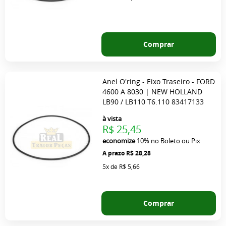
Comprar
Anel O'ring - Eixo Traseiro - FORD
4600 A 8030 | NEW HOLLAND
LB90 / LB110 T6.110 83417133
à vista
R$ 25,45
economize
10%
no Boleto ou Pix
R$ 28,28
5x
de
R$ 5,66
Comprar