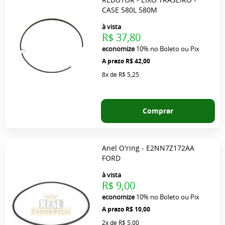
CASE 580L 580M
à vista
R$ 37,80
economize
10%
no Boleto ou Pix
R$ 42,00
8x
de
R$ 5,25
Comprar
Anel O'ring - E2NN7Z172AA
FORD
à vista
R$ 9,00
economize
10%
no Boleto ou Pix
R$ 10,00
2x
de
R$ 5,00