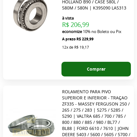
HOLLAND B90 / CASE 580L /
580M / 580N | K395090 LA5313
à vista
R$ 206,99
economize
10%
no Boleto ou Pix
R$ 229,99
12x
de
R$ 19,17
Comprar
ROLAMENTO PARA PIVO
SUPERIOR E INFERIOR - TRAÇAO
ZF335 - MASSEY FERGUSON 250 /
265 / 275 / 283 | 5275 / 5285 /
5290 | VALTRA 685 / 700 / 785 /
800 / 880 / 885 / 980 / BL77 /
BL88 | FORD 6610 / 7610 | JOHN
DEERE 5403 / 5600 / 5605 / 5700 /