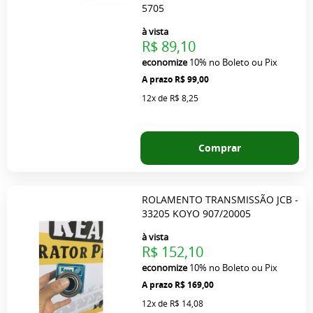
5705
à vista
R$ 89,10
economize
10%
no Boleto ou Pix
R$ 99,00
12x
de
R$ 8,25
Comprar
ROLAMENTO TRANSMISSÃO JCB -
33205 KOYO 907/20005
à vista
R$ 152,10
economize
10%
no Boleto ou Pix
R$ 169,00
12x
de
R$ 14,08