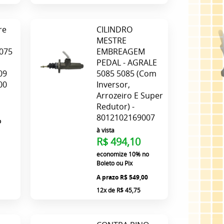
re
CILINDRO
MESTRE
5075
EMBREAGEM
PEDAL - AGRALE
09
5085 5085 (Com
00
Inversor,
Arrozeiro E Super
Redutor) -
8012102169007
o
à vista
R$ 494,10
9
economize
10%
no
Boleto ou Pix
R$ 549,00
12x
de
R$ 45,75