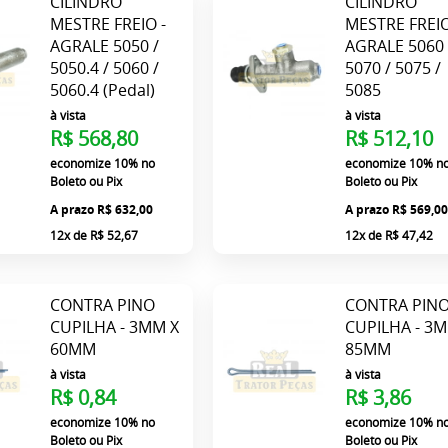
CILINDRO
CILINDRO
MESTRE FREIO -
MESTRE FREIO
AGRALE 5050 /
AGRALE 5060 
5050.4 / 5060 /
5070 / 5075 /
5060.4 (Pedal)
5085
à vista
à vista
R$ 568,80
R$ 512,10
economize
10%
no
economize
10%
n
Boleto ou Pix
Boleto ou Pix
R$ 632,00
R$ 569,0
12x
de
R$ 52,67
12x
de
R$ 47,42
CONTRA PINO
CONTRA PIN
CUPILHA - 3MM X
CUPILHA - 3
60MM
85MM
à vista
à vista
R$ 0,84
R$ 3,86
economize
10%
no
economize
10%
n
Boleto ou Pix
Boleto ou Pix