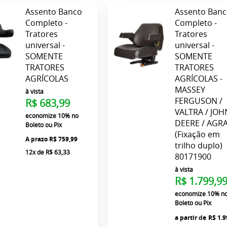
Assento Banco
Assento Ban
Completo -
Completo -
Tratores
Tratores
universal -
universal -
SOMENTE
SOMENTE
TRATORES
TRATORES
AGRÍCOLAS
AGRÍCOLAS -
MASSEY
à vista
FERGUSON /
R$ 683,99
VALTRA / JOH
economize
10%
no
DEERE / AGR
Boleto ou Pix
(Fixação em
R$ 759,99
trilho duplo)
12x
de
R$ 63,33
80171900
à vista
R$ 1.799,9
economize
10%
n
Boleto ou Pix
a partir de
R$ 1.9