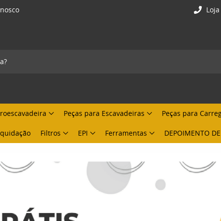
onosco
Loja
troescavadeira
Peças para Escavadeiras
Peças para Carre
Liquidação
Filtros
EPI
Ferramentas
DEPOIMENTO DE