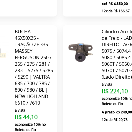
até
R$ 4.350,00
12x
de
R$ 166,67
BUCHA -
Cilindro Auxil
46X50X25 -
de Freio - LA
TRAÇÃO ZF 335 -
DIREITO - AG
MASSEY
5075 / 5074.4 
FERGUSON 250 /
5080 / 5085.4 
265 / 275 / 281 /
5060T / 5060.
283 | 5275 / 5285
5070T / 5070.
/ 5290 | VALTRA
(Lado Direito
685 / 700 / 785 /
à vista
800 / 980 / BL |
R$ 224,10
NEW HOLLAND
economize
10%
n
6610 / 7610
Boleto ou Pix
à vista
R$ 249,0
R$ 44,10
12x
de
R$ 20,75
economize
10%
no
Boleto ou Pix