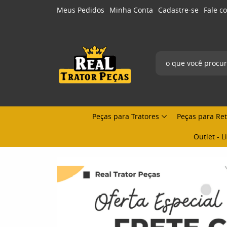
Meus Pedidos
Minha Conta
Cadastre-se
Fale c
Peças para Tratores
Peças para Re
Outlet - 