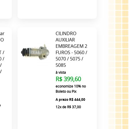
iar
CILINDRO
DO
AUXILIAR
EMBREAGEM 2
 /
FUROS - 5060 /
0 /
5070 / 5075 /
/
5085
/
à vista
R$ 399,60
economize
10%
no
Boleto ou Pix
R$ 444,00
o
12x
de
R$ 37,00
0