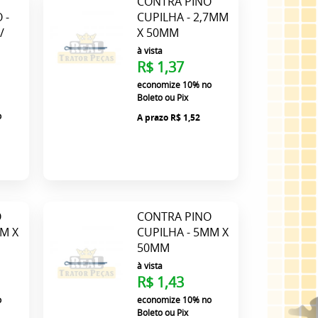
CONTRA PINO
 -
CUPILHA - 2,7MM
/
X 50MM
à vista
R$ 1,37
economize
10%
no
Boleto ou Pix
o
R$ 1,52
0
O
CONTRA PINO
MM X
CUPILHA - 5MM X
50MM
à vista
R$ 1,43
o
economize
10%
no
Boleto ou Pix