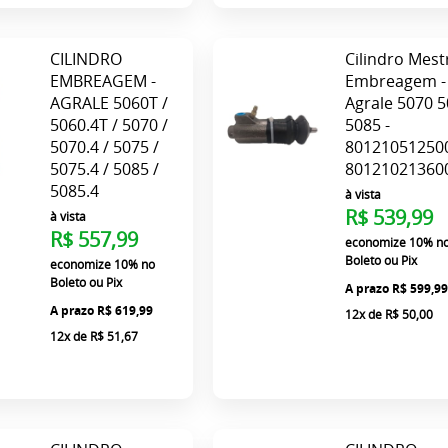
CILINDRO
Cilindro Mest
EMBREAGEM -
Embreagem -
AGRALE 5060T /
Agrale 5070 
5060.4T / 5070 /
5085 -
5070.4 / 5075 /
80121051250
5075.4 / 5085 /
80121021360
5085.4
à vista
R$ 539,99
à vista
R$ 557,99
economize
10%
n
Boleto ou Pix
economize
10%
no
Boleto ou Pix
R$ 599,9
R$ 619,99
12x
de
R$ 50,00
12x
de
R$ 51,67