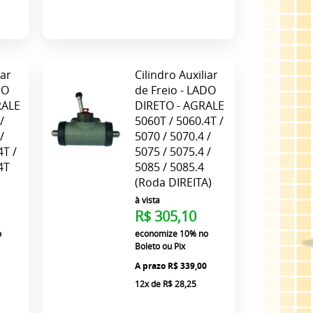
iar
Cilindro Auxiliar
DO
de Freio - LADO
RALE
DIRETO - AGRALE
/
5060T / 5060.4T /
/
5070 / 5070.4 /
4T /
5075 / 5075.4 /
4T
5085 / 5085.4
)
(Roda DIREITA)
à vista
R$ 305,10
o
economize
10%
no
Boleto ou Pix
0
R$ 339,00
12x
de
R$ 28,25