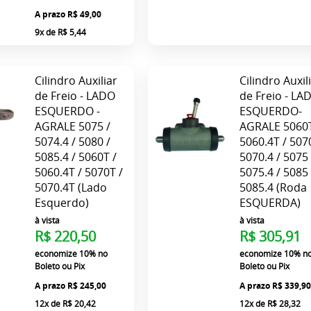
R$ 49,00
9x
de
R$ 5,44
Cilindro Auxiliar
Cilindro Auxil
de Freio - LADO
de Freio - LA
ESQUERDO -
ESQUERDO-
AGRALE 5075 /
AGRALE 5060T
5074.4 / 5080 /
5060.4T / 507
5085.4 / 5060T /
5070.4 / 5075 
5060.4T / 5070T /
5075.4 / 5085 
5070.4T (Lado
5085.4 (Roda
Esquerdo)
ESQUERDA)
à vista
à vista
R$ 220,50
R$ 305,91
economize
10%
no
economize
10%
n
Boleto ou Pix
Boleto ou Pix
R$ 245,00
R$ 339,9
12x
de
R$ 20,42
12x
de
R$ 28,32