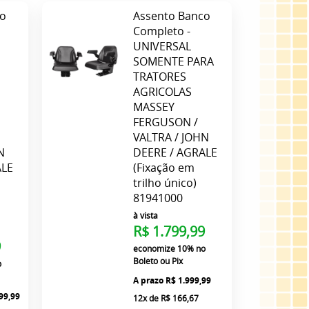
co
Assento Banco
Completo -
UNIVERSAL
SOMENTE PARA
TRATORES
AGRICOLAS
MASSEY
FERGUSON /
VALTRA / JOHN
N
DEERE / AGRALE
ALE
(Fixação em
trilho único)
81941000
à vista
R$ 1.799,99
9
economize
10%
no
Boleto ou Pix
o
R$ 1.999,99
99,99
12x
de
R$ 166,67