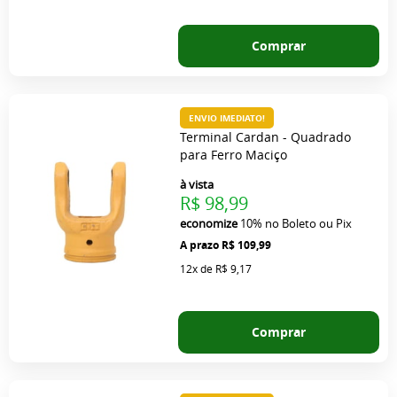
Comprar
ENVIO IMEDIATO!
Terminal Cardan - Quadrado
para Ferro Maciço
à vista
R$ 98,99
economize
10%
no Boleto ou Pix
R$ 109,99
12x
de
R$ 9,17
Comprar