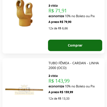
à vista
R$ 71,91
economize
10%
no Boleto ou Pix
R$ 79,90
12x
de
R$ 6,66
Comprar
TUBO FÊMEA - CARDAN - LINHA
2000 (OCO)
à vista
R$ 143,99
economize
10%
no Boleto ou Pix
R$ 159,99
12x
de
R$ 13,33