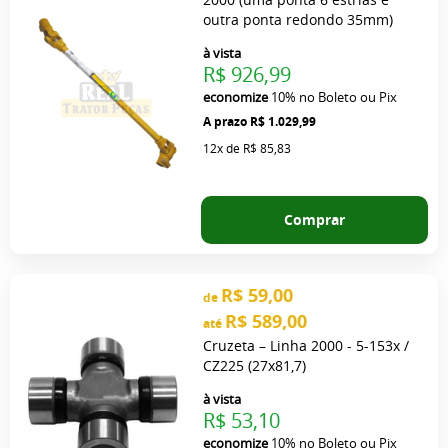
outra ponta redondo 35mm)
à vista
R$ 926,99
economize
10%
no Boleto ou Pix
R$ 1.029,99
12x
de
R$ 85,83
Comprar
R$ 59,00
de
R$ 589,00
até
Cruzeta – Linha 2000 - 5-153x /
CZ225 (27x81,7)
à vista
R$ 53,10
economize
10%
no Boleto ou Pix