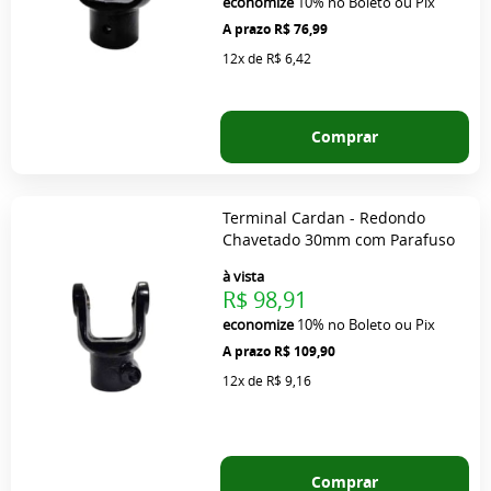
economize
10%
no Boleto ou Pix
R$ 76,99
12x
de
R$ 6,42
Comprar
Terminal Cardan - Redondo
Chavetado 30mm com Parafuso
à vista
R$ 98,91
economize
10%
no Boleto ou Pix
R$ 109,90
12x
de
R$ 9,16
Comprar