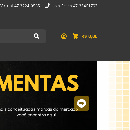
 Virtual 47 3224-0565
Loja Física 47 33461793
R$ 0,00