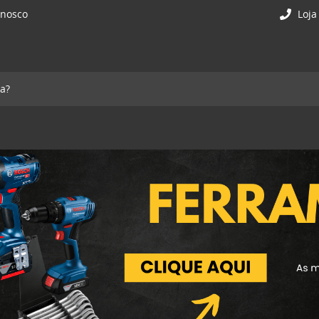
onosco
Loja