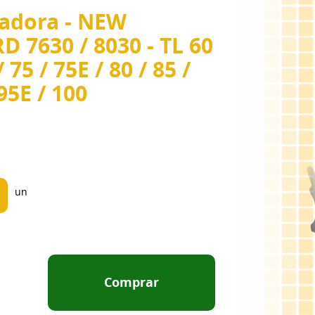
çadora - NEW
7630 / 8030 - TL 60
/ 75 / 75E / 80 / 85 /
 95E / 100
un
Comprar