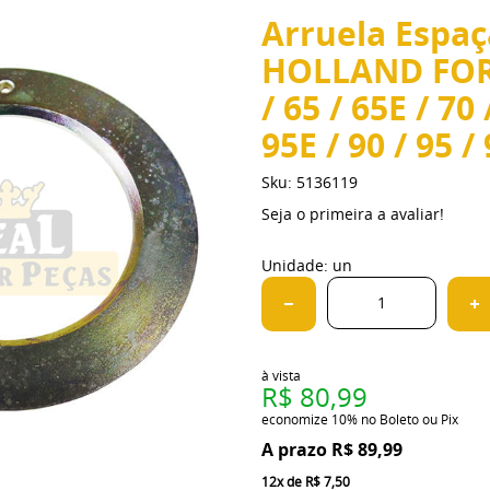
Arruela Espa
HOLLAND FORD 
/ 65 / 65E / 70 
95E / 90 / 95 /
Sku:
5136119
Seja o primeira a avaliar!
Unidade: un
à vista
R$ 80,99
economize
10%
no Boleto ou Pix
R$ 89,99
12x
de
R$ 7,50