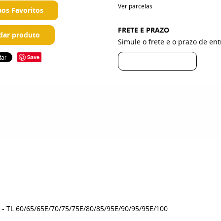
Ver parcelas
aos Favoritos
FRETE E PRAZO
ar produto
Simule o frete e o prazo de en
Save
- TL 60/65/65E/70/75/75E/80/85/95E/90/95/95E/100