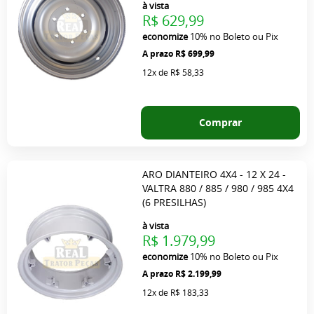
à vista
R$ 629,99
economize
10%
no Boleto ou Pix
R$ 699,99
12x
de
R$ 58,33
Comprar
ARO DIANTEIRO 4X4 - 12 X 24 -
VALTRA 880 / 885 / 980 / 985 4X4
(6 PRESILHAS)
à vista
R$ 1.979,99
economize
10%
no Boleto ou Pix
R$ 2.199,99
12x
de
R$ 183,33