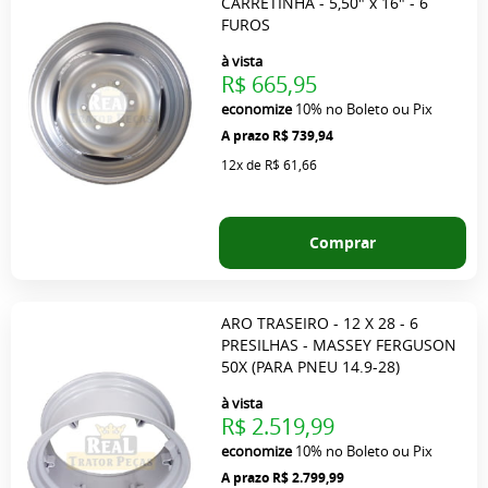
CARRETINHA - 5,50" x 16" - 6
FUROS
à vista
R$ 665,95
economize
10%
no Boleto ou Pix
R$ 739,94
12x
de
R$ 61,66
Comprar
ARO TRASEIRO - 12 X 28 - 6
PRESILHAS - MASSEY FERGUSON
50X (PARA PNEU 14.9-28)
à vista
R$ 2.519,99
economize
10%
no Boleto ou Pix
R$ 2.799,99