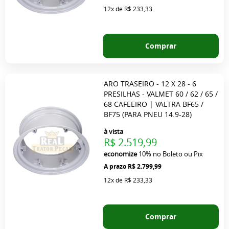
12x
de
R$ 233,33
Comprar
ARO TRASEIRO - 12 X 28 - 6
PRESILHAS - VALMET 60 / 62 / 65 /
68 CAFEEIRO | VALTRA BF65 /
BF75 (PARA PNEU 14.9-28)
à vista
R$ 2.519,99
economize
10%
no Boleto ou Pix
R$ 2.799,99
12x
de
R$ 233,33
Comprar