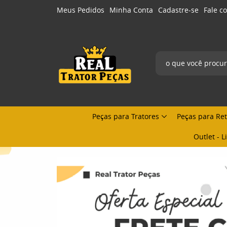
Meus Pedidos
Minha Conta
Cadastre-se
Fale c
Peças para Tratores
Peças para Re
Outlet - 