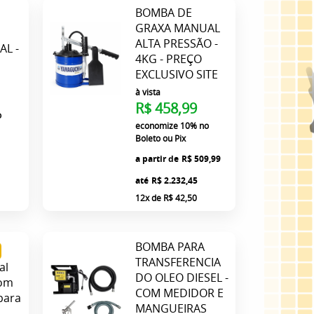
BOMBA DE
GRAXA MANUAL
ALTA PRESSÃO -
L -
4KG - PREÇO
EXCLUSIVO SITE
à vista
R$ 458,99
o
economize
10%
no
Boleto ou Pix
9
a partir de
R$ 509,99
até
R$ 2.232,45
12x
de
R$ 42,50
BOMBA PARA
TRANSFERENCIA
al
DO OLEO DIESEL -
com
COM MEDIDOR E
para
MANGUEIRAS
4