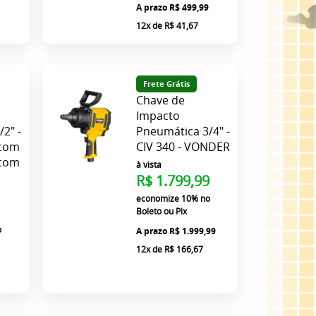
R$ 499,99
12x
de
R$ 41,67
Frete Grátis
Chave de
Impacto
2" -
Pneumática 3/4" -
 com
CIV 340 - VONDER
 com
à vista
R$ 1.799,99
economize
10%
no
Boleto ou Pix
o
R$ 1.999,99
12x
de
R$ 166,67
9