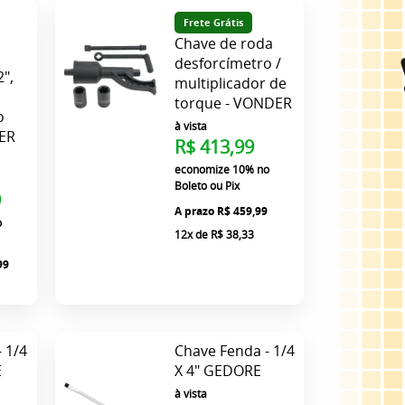
Frete Grátis
Chave de roda
desforcímetro /
2",
multiplicador de
torque - VONDER
o
à vista
DER
R$ 413,99
economize
10%
no
Boleto ou Pix
9
R$ 459,99
o
12x
de
R$ 38,33
99
 1/4
Chave Fenda - 1/4
E
X 4" GEDORE
à vista