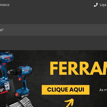
onosco
Loja