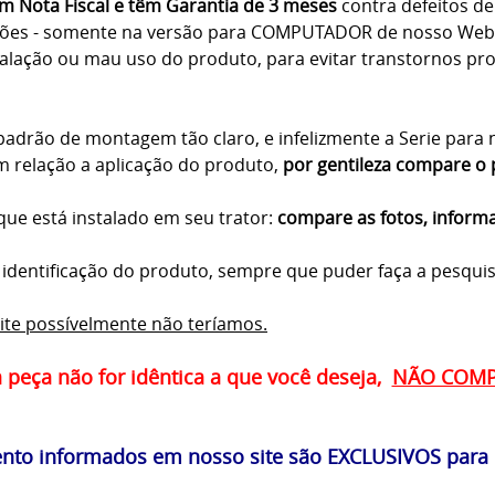
 Nota Fiscal e têm Garantia de 3 meses
contra defeitos de 
ções - somente na versão para COMPUTADOR de nosso Webs
lação ou mau uso do produto, para evitar transtornos proc
drão de montagem tão claro, e infelizmente a Serie para n
 relação a aplicação do produto,
por gentileza compare o 
ue está instalado em seu trator:
compare as fotos, inform
a identificação do produto, sempre que puder faça a pesqui
ite possívelmente não teríamos.
a peça não for idêntica a que você deseja,
NÃO COM
to informados em nosso site são EXCLUSIVOS para p