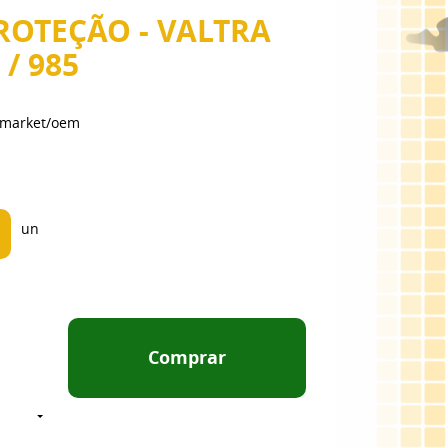
ROTEÇÃO - VALTRA
 / 985
ermarket/oem
un
Comprar