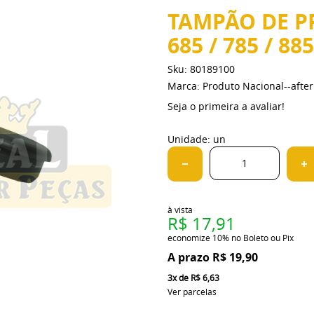
TAMPÃO DE P
685 / 785 / 885
Sku:
80189100
Marca:
Produto Nacional--aft
Seja o primeira a avaliar!
Unidade: un
à vista
R$ 17,91
economize
10%
no Boleto ou Pix
R$ 19,90
3x
de
R$ 6,63
Ver parcelas