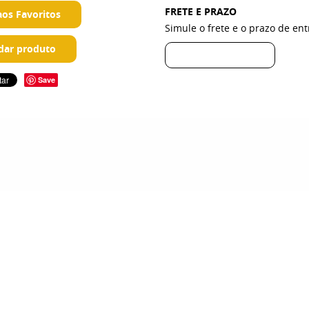
FRETE E PRAZO
aos Favoritos
Simule o frete e o prazo de en
ar produto
Save