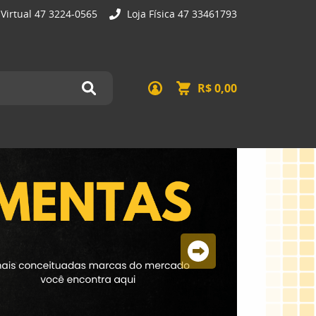
 Virtual 47 3224-0565
Loja Física 47 33461793
R$ 0,00