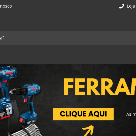
onosco
Loja