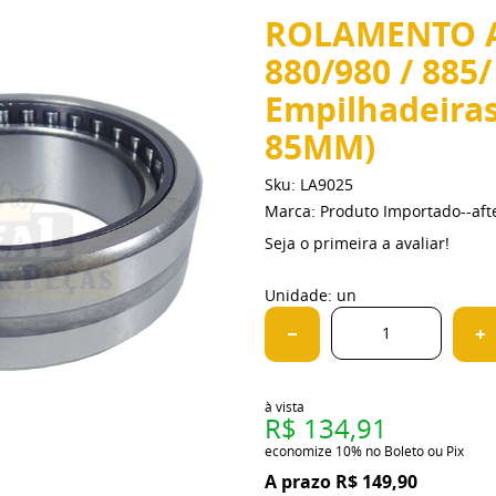
ROLAMENTO A
880/980 / 885/
Empilhadeira
85MM)
Sku:
LA9025
Marca:
Produto Importado--af
Seja o primeira a avaliar!
Unidade: un
à vista
R$ 134,91
economize
10%
no Boleto ou Pix
R$ 149,90