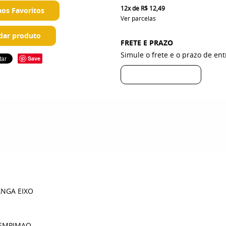
12x
de
R$ 12,49
aos Favoritos
Ver parcelas
ar produto
FRETE E PRAZO
Simule o frete e o prazo de en
Save
ANGA EIXO
- EMPIMAQ