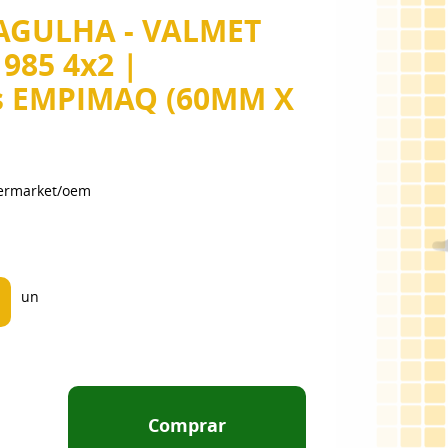
GULHA - VALMET
 985 4x2 |
s EMPIMAQ (60MM X
termarket/oem
un
Comprar