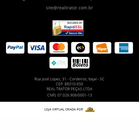
site@realtrator.com.br
Rua José Lopes, 31
-
Cordeiros, Itajaí
-
SC
CEP: 88310-650
REAL TRATOR PEÇAS LTDA
CNPJ: 07.026.908/0001-13
LOJA VIRTUAL CRIADA POR