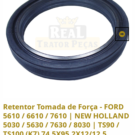
Retentor Tomada de Força - FORD
5610 / 6610 / 7610 | NEW HOLLAND
5030 / 5630 / 7630 / 8030 | TS90 /
TS100 (K7) 74,5X95,2X12/12,5