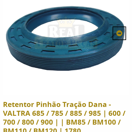
Retentor Pinhão Tração Dana -
VALTRA 685 / 785 / 885 / 985 | 600 /
700 / 800 / 900 | | BM85 / BM100 /
BM110 / BM120 | 1780