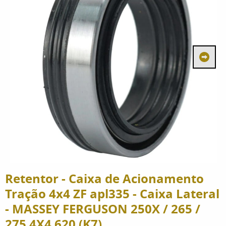
Retentor - Caixa de Acionamento
Tração 4x4 ZF apl335 - Caixa Lateral
- MASSEY FERGUSON 250X / 265 /
275 4X4 620 (K7)