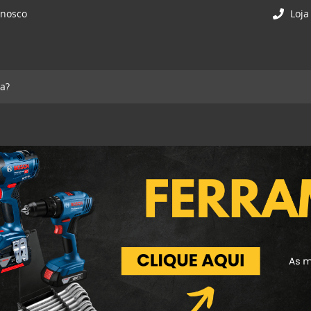
onosco
Loja