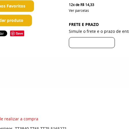
12x
de
R$ 14,33
aos Favoritos
Ver parcelas
ar produto
FRETE E PRAZO
Simule o frete e o prazo de en
Save
de realizar a compra
antigos TT3840 TT65 TT75 5165271