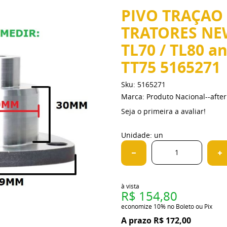
PIVO TRAÇAO 
TRATORES NE
TL70 / TL80 a
TT75 5165271
Sku:
5165271
Marca:
Produto Nacional--aft
Seja o primeira a avaliar!
Unidade: un
à vista
R$ 154,80
economize
10%
no Boleto ou Pix
R$ 172,00