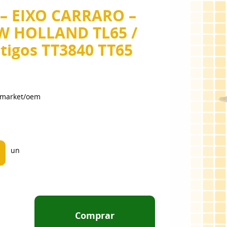
– EIXO CARRARO –
W HOLLAND TL65 /
ntigos TT3840 TT65
ermarket/oem
un
Comprar