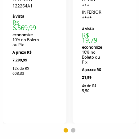
122264A1
***
INFERIOR
à vista
****
R$
6.569,99
à vista
R$
economize
19,79
10%
no Boleto
ou Pix
economize
10%
no
R$
Boleto ou
7.299,99
Pix
12x
de
R$
R$
608,33
21,99
4x
de
R$
5,50