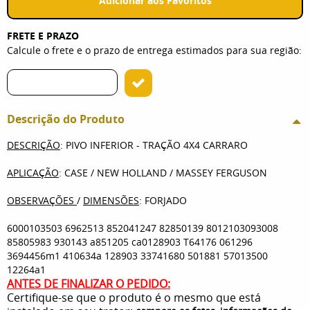
Adicionar aos Favoritos
FRETE E PRAZO
Calcule o frete e o prazo de entrega estimados para sua região:
Descrição do Produto
DESCRIÇÃO
: PIVO INFERIOR - TRAÇÃO 4X4 CARRARO
APLICAÇÃO
: CASE / NEW HOLLAND / MASSEY FERGUSON
OBSERVAÇÕES
/
DIMENSÕES
: FORJADO
6000103503 6962513 852041247 82850139 8012103093008
85805983 930143 a851205 ca0128903 T64176 061296
3694456m1 410634a 128903 33741680 501881 57013500
12264a1
ANTES DE FINALIZAR O PEDIDO:
Certifique-se que o produto é o mesmo que está