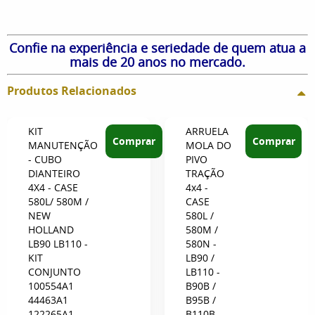
Confie na experiência e seriedade de quem atua a
mais de 20 anos no mercado.
Produtos Relacionados
KIT
ARRUELA
Comprar
Comprar
MANUTENÇÃO
MOLA DO
- CUBO
PIVO
DIANTEIRO
TRAÇÃO
4X4 - CASE
4x4 -
580L/ 580M /
CASE
NEW
580L /
HOLLAND
580M /
LB90 LB110 -
580N -
KIT
LB90 /
CONJUNTO
LB110 -
100554A1
B90B /
44463A1
B95B /
122265A1
B110B