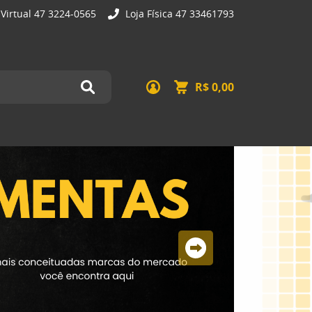
 Virtual 47 3224-0565
Loja Física 47 33461793
R$ 0,00