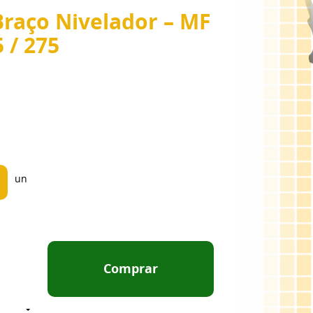
Braço Nivelador – MF
5 / 275
un
Comprar