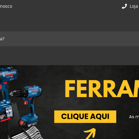
onosco
Loja