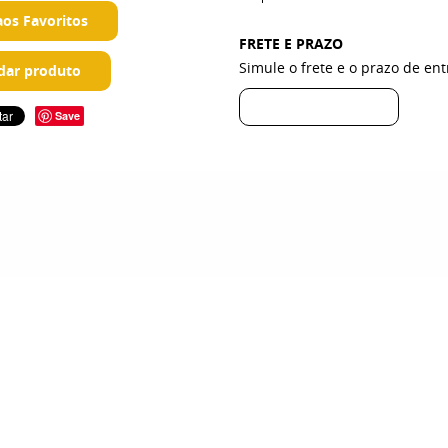
aos Favoritos
FRETE E PRAZO
Simule o frete e o prazo de en
ar produto
Save