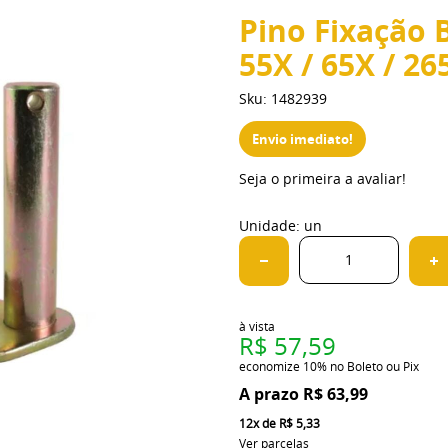
Pino Fixação 
55X / 65X / 26
Sku:
1482939
Envio imediato!
Seja o primeira a avaliar!
Unidade: un
à vista
R$ 57,59
economize
10%
no Boleto ou Pix
R$ 63,99
12x
de
R$ 5,33
Ver parcelas