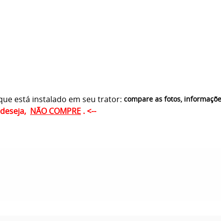
ue está instalado em seu trator:
compare as fotos, informaçõ
ê deseja,
NÃO COMPRE
. <--