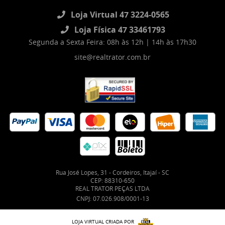
Loja Virtual 47 3224-0565
Loja Física 47 33461793
Segunda a Sexta Feira: 08h às 12h | 14h às 17h30
site@realtrator.com.br
Rua José Lopes, 31
-
Cordeiros, Itajaí
-
SC
CEP: 88310-650
REAL TRATOR PEÇAS LTDA
CNPJ: 07.026.908/0001-13
LOJA VIRTUAL CRIADA POR