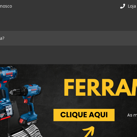
onosco
Loja