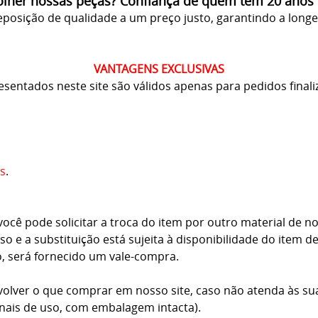
olher nossas peças? Confiança de quem tem 20 anos
posição de qualidade a um preço justo, garantindo a long
VANTAGENS EXCLUSIVAS
resentados neste site são válidos apenas para pedidos finali
s
.
cê pode solicitar a troca do item por outro material de no
o e a substituição está sujeita à disponibilidade do item d
o, será fornecido um vale-compra.
volver o que comprar em nosso site, caso não atenda às su
inais de uso, com embalagem intacta).