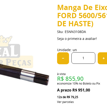
Manga De Eix
FORD 5600/56
DE HASTE)
Sku:
E5NN3108DA
Seja o primeira a avaliar!
Unidade: un
à vista
R$ 855,90
economize
10%
no Boleto ou Pix
R$ 951,00
12x
de
R$ 79,25
Ver parcelas