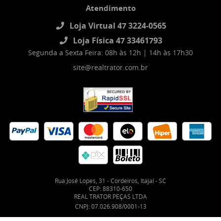
Atendimento
Loja Virtual 47 3224-0565
Loja Física 47 33461793
Segunda a Sexta Feira: 08h às 12h | 14h às 17h30
site@realtrator.com.br
Rua José Lopes, 31
-
Cordeiros, Itajaí
-
SC
CEP: 88310-650
REAL TRATOR PEÇAS LTDA
CNPJ: 07.026.908/0001-13