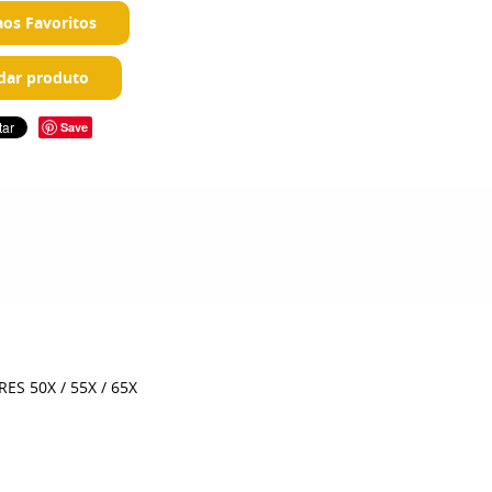
aos Favoritos
ar produto
Save
S 50X / 55X / 65X