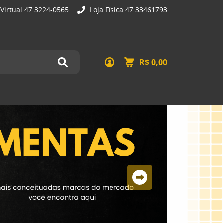
 Virtual 47 3224-0565
Loja Física 47 33461793
R$ 0,00