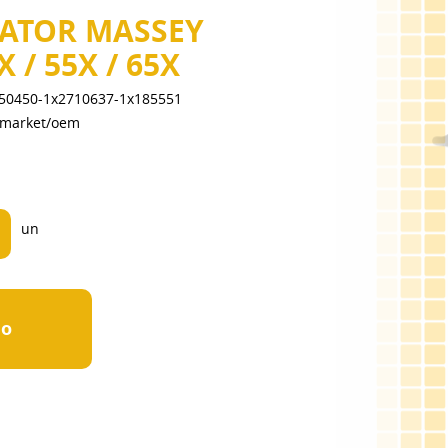
 TRATOR MASSEY
 / 55X / 65X
50450-1x2710637-1x185551
ermarket/oem
un
ão