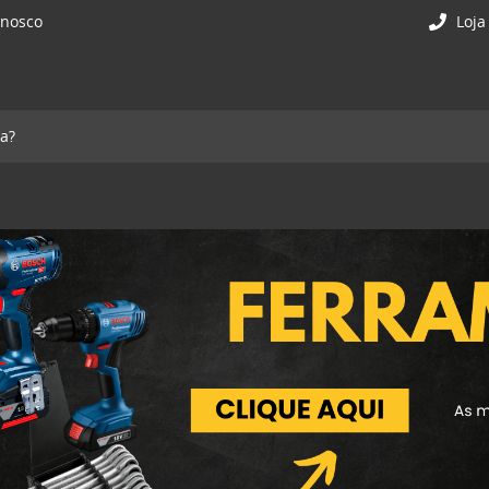
onosco
Loja