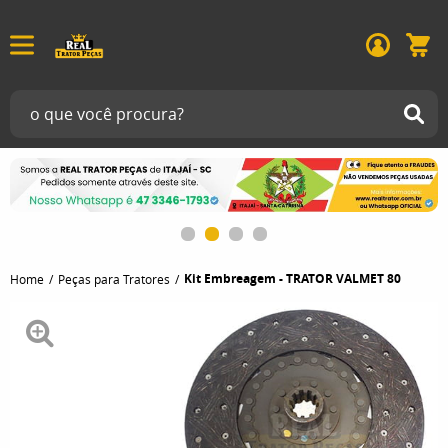
Kit Embreagem - TRATOR VALMET 80
Home
Peças para Tratores