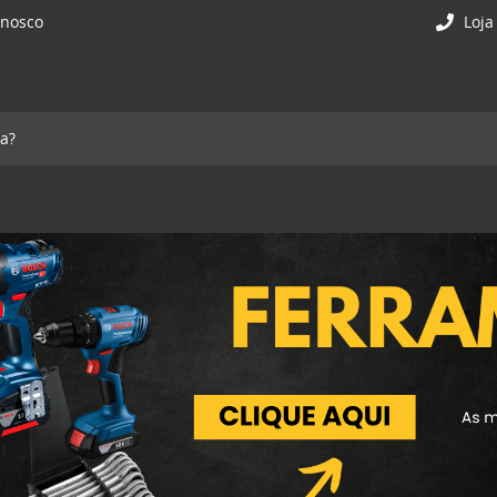
onosco
Loja