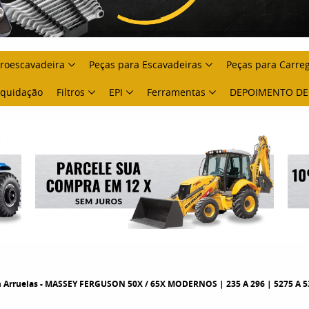
troescavadeira
Peças para Escavadeiras
Peças para Carre
Liquidação
Filtros
EPI
Ferramentas
DEPOIMENTO DE
om Arruelas - MASSEY FERGUSON 50X / 65X MODERNOS | 235 A 296 | 5275 A 5320 |