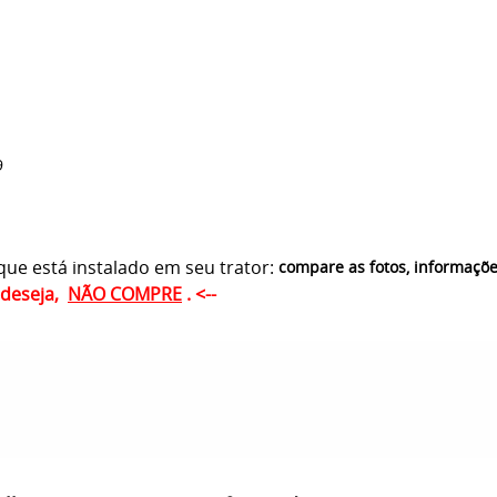
9
ue está instalado em seu trator:
compare as fotos, informaçõ
ê deseja,
NÃO COMPRE
. <--