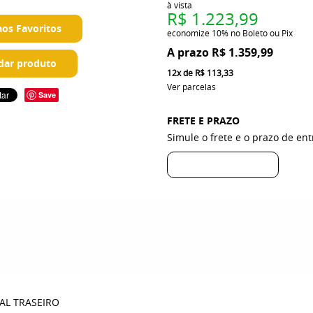
à vista
R$ 1.223,99
aos Favoritos
economize
10%
no Boleto ou Pix
R$ 1.359,99
ar produto
12x
de
R$ 113,33
Ver parcelas
Save
FRETE E PRAZO
Simule o frete e o prazo de en
IAL TRASEIRO