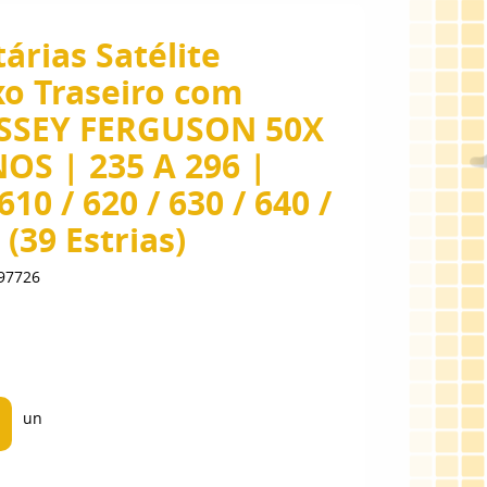
árias Satélite
xo Traseiro com
ASSEY FERGUSON 50X
OS | 235 A 296 |
10 / 620 / 630 / 640 /
 (39 Estrias)
97726
un