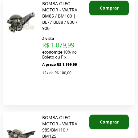
BOMBA ÓLEO
Comprar
MOTOR - VALTRA
BM85 / BM100 |
BL77 BL88 / 800 /
900
à vista
R$ 1.079,99
economize
10%
no
Boleto ou Pix
R$ 1.199,99
12x
de
R$ 100,00
BOMBA ÓLEO
Comprar
MOTOR - VALTRA
985/BM110 /
BM125