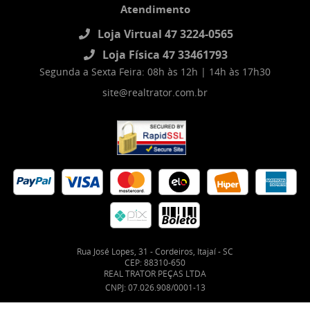
Atendimento
Loja Virtual 47 3224-0565
Loja Física 47 33461793
Segunda a Sexta Feira: 08h às 12h | 14h às 17h30
site@realtrator.com.br
Rua José Lopes, 31
-
Cordeiros, Itajaí
-
SC
CEP: 88310-650
REAL TRATOR PEÇAS LTDA
CNPJ: 07.026.908/0001-13