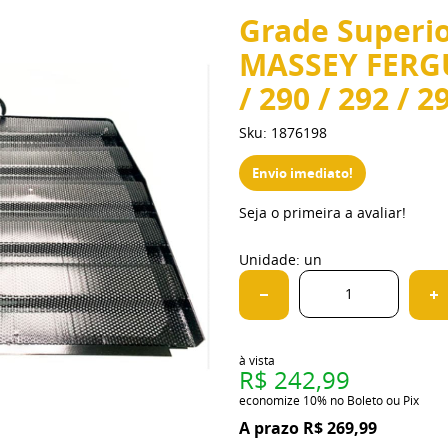
Grade Superio
MASSEY FERGU
/ 290 / 292 / 
Sku:
1876198
Envio imediato!
Seja o primeira a avaliar!
Unidade: un
à vista
R$ 242,99
economize
10%
no Boleto ou Pix
R$ 269,99