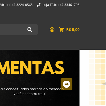
 Virtual 47 3224-0565
Loja Física 47 33461793
R$ 0,00