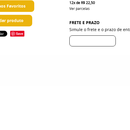
12x
de
R$ 22,50
aos Favoritos
Ver parcelas
ar produto
FRETE E PRAZO
Simule o frete e o prazo de en
Save