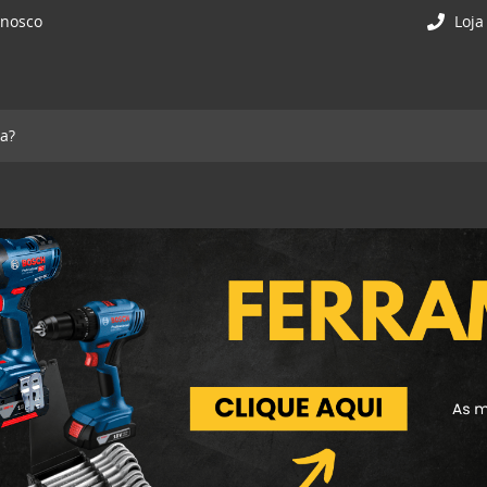
onosco
Loja