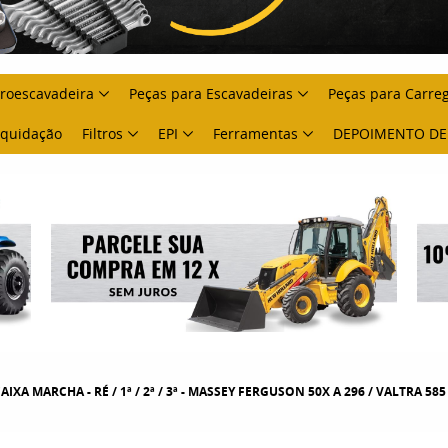
troescavadeira
Peças para Escavadeiras
Peças para Carre
Liquidação
Filtros
EPI
Ferramentas
DEPOIMENTO DE
A MARCHA - RÉ / 1ª / 2ª / 3ª - MASSEY FERGUSON 50X A 296 / VALTRA 585