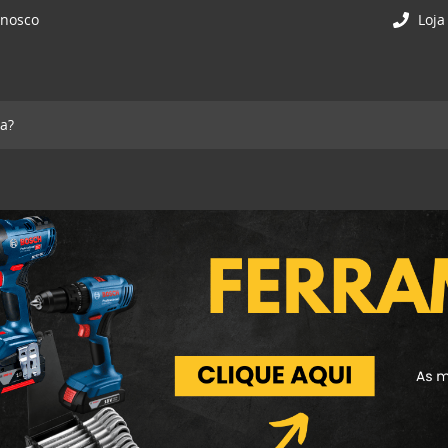
onosco
Loja