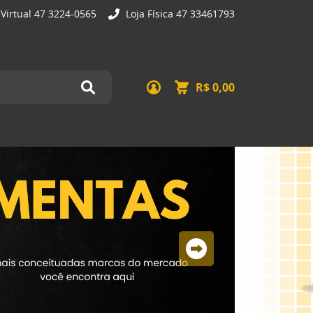
 Virtual 47 3224-0565
Loja Física 47 33461793
R$ 0,00