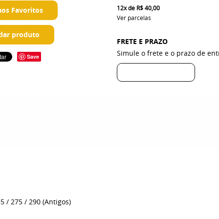
12x
de
R$ 40,00
aos Favoritos
Ver parcelas
ar produto
FRETE E PRAZO
Simule o frete e o prazo de en
Save
 / 275 / 290 (Antigos)