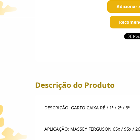
Adicionar 
Recomend
Descrição do Produto
DESCRIÇÃO
: GARFO CAIXA RÉ / 1ª / 2ª / 3ª
APLICAÇÃO
: MASSEY FERGUSON 65x / 95x / 265