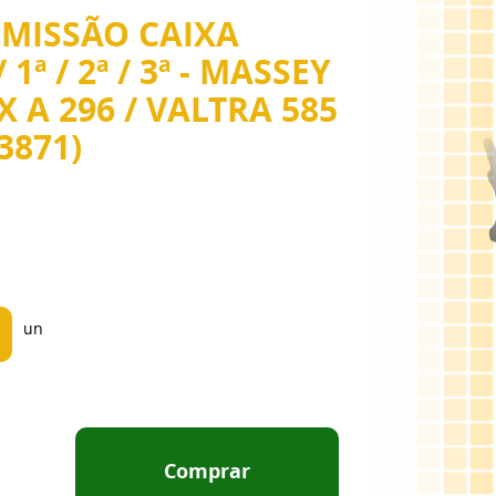
MISSÃO CAIXA
1ª / 2ª / 3ª - MASSEY
 A 296 / VALTRA 585
3871)
un
Comprar