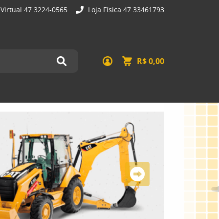
 Virtual 47 3224-0565
Loja Física 47 33461793
R$ 0,00