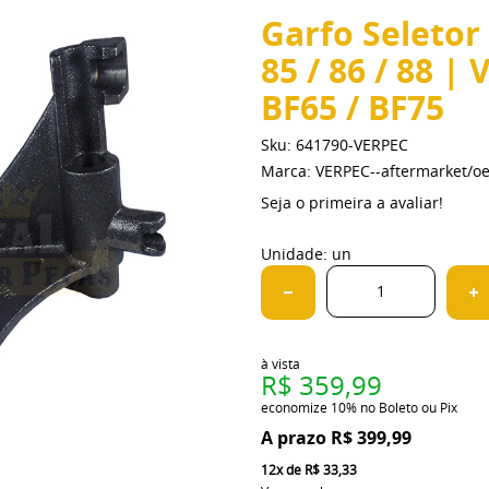
Garfo Seletor C
85 / 86 / 88 |
BF65 / BF75
Sku:
641790-VERPEC
Marca:
VERPEC--aftermarket/o
Seja o primeira a avaliar!
Unidade: un
à vista
R$ 359,99
economize
10%
no Boleto ou Pix
R$ 399,99
12x
de
R$ 33,33