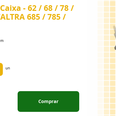
aixa - 62 / 68 / 78 /
 VALTRA 685 / 785 /
em
un
Comprar