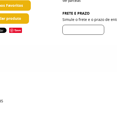
Ver parcelas
aos Favoritos
FRETE E PRAZO
ar produto
Simule o frete e o prazo de en
Save
785