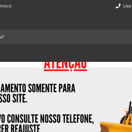
onosco
Loja