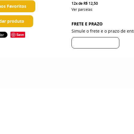
12x
de
R$ 12,50
aos Favoritos
Ver parcelas
ar produto
FRETE E PRAZO
Simule o frete e o prazo de en
Save