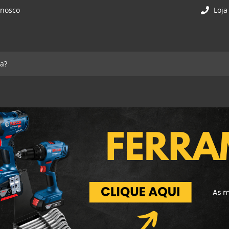
onosco
Loja