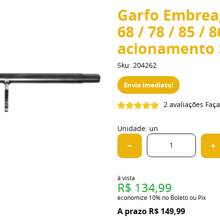
Garfo Embrea
68 / 78 / 85 /
acionamento 
Sku:
204262
Envio imediato!
2 avaliações
Faça
Unidade: un
à vista
R$ 134,99
economize
10%
no Boleto ou Pix
R$ 149,99