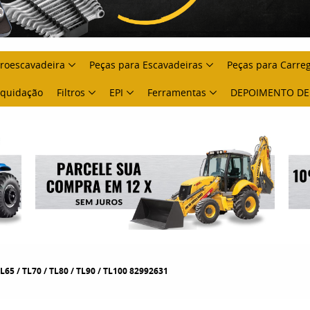
troescavadeira
Peças para Escavadeiras
Peças para Carre
Liquidação
Filtros
EPI
Ferramentas
DEPOIMENTO DE
65 / TL70 / TL80 / TL90 / TL100 82992631