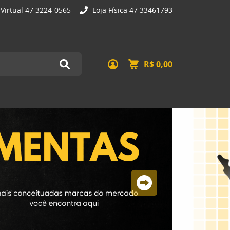
 Virtual 47 3224-0565
Loja Física 47 33461793
R$ 0,00