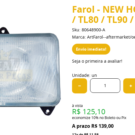
Farol - NEW 
/ TL80 / TL90 
Sku:
80648900-A
Marca:
ArtFarol--aftermarket/
Envio imediato!
Seja o primeira a avaliar!
Unidade: un
à vista
R$ 125,10
economize
10%
no Boleto ou Pix
R$ 139,00
12x
de
R$ 11,58