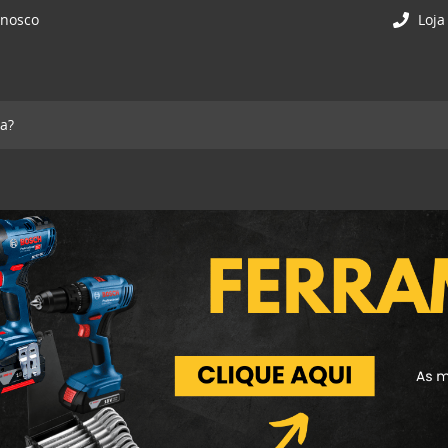
onosco
Loja