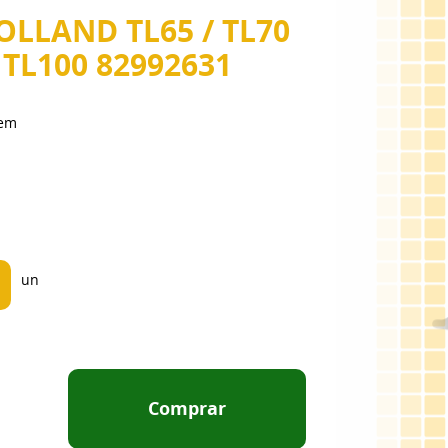
HOLLAND TL65 / TL70
/ TL100 82992631
oem
un
Comprar