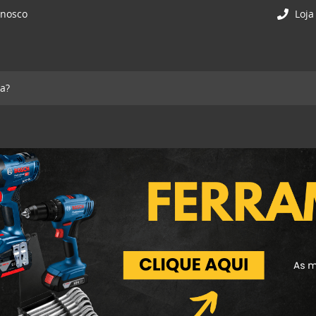
onosco
Loja