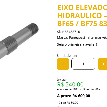
EIXO ELEVAD
HIDRAULICO – 
BF65 / BF75 8
Sku:
83438710
Marca:
Panegossi--aftermarke
Seja o primeira a avaliar!
Unidade: un
à vista
R$ 540,00
economize
10%
no Boleto ou Pix
R$ 600,00
12x
de
R$ 50,00