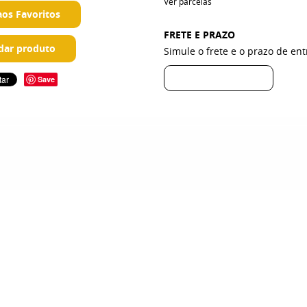
Ver parcelas
aos Favoritos
FRETE E PRAZO
ar produto
Simule o frete e o prazo de en
Save