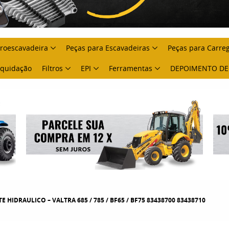
troescavadeira
Peças para Escavadeiras
Peças para Carre
Liquidação
Filtros
EPI
Ferramentas
DEPOIMENTO DE
 HIDRAULICO – VALTRA 685 / 785 / BF65 / BF75 83438700 83438710