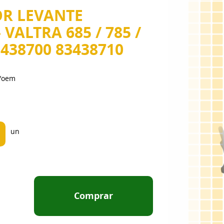
OR LEVANTE
VALTRA 685 / 785 /
3438700 83438710
t/oem
un
Comprar