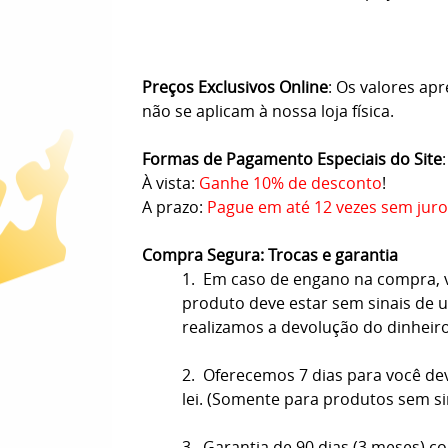
Preços Exclusivos Online
: Os valores ap
não se aplicam à nossa loja física.
Formas de Pagamento Especiais do Site
:
À vista:
Ganhe 10% de desconto
!
A prazo:
Pague em até 12 vezes sem juro
Compra Segura: Trocas e garantia
1. Em caso de engano na compra, vo
produto deve estar sem sinais de us
realizamos a devolução do dinheir
2. Oferecemos 7 dias para você de
lei. (Somente para produtos sem s
3. Garantia de 90 dias (3 meses) co