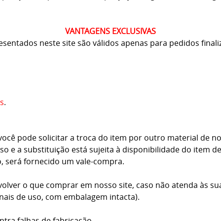
VANTAGENS EXCLUSIVAS
resentados neste site são válidos apenas para pedidos finali
s
.
cê pode solicitar a troca do item por outro material de no
o e a substituição está sujeita à disponibilidade do item d
o, será fornecido um vale-compra.
volver o que comprar em nosso site, caso não atenda às su
inais de uso, com embalagem intacta).
ntra falhas de fabricação.