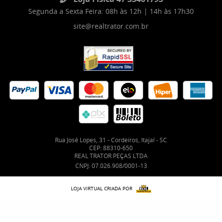
Segunda a Sexta Feira: 08h às 12h | 14h às 17h30
site@realtrator.com.br
Rua José Lopes, 31
-
Cordeiros, Itajaí
-
SC
CEP: 88310-650
REAL TRATOR PEÇAS LTDA
CNPJ: 07.026.908/0001-13
LOJA VIRTUAL CRIADA POR