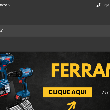
onosco
Loja