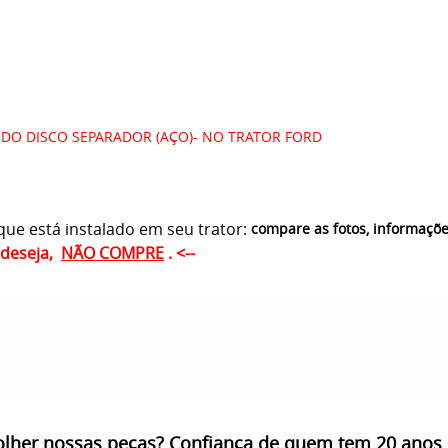
S DO DISCO SEPARADOR (AÇO)- NO TRATOR FORD
ue está instalado em seu trator:
compare as fotos, informaçõ
ê deseja,
NÃO COMPRE
. <--
olher nossas peças? Confiança de quem tem 20 anos