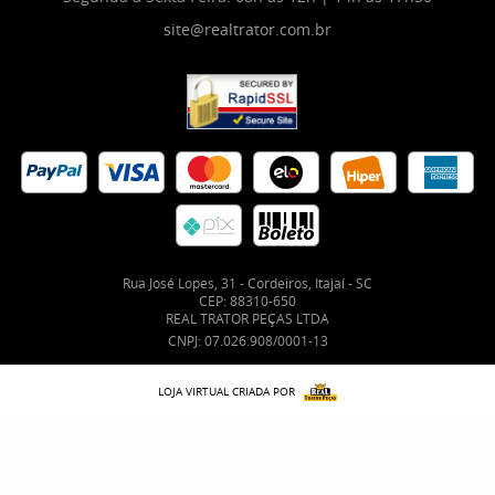
site@realtrator.com.br
Rua José Lopes, 31
-
Cordeiros, Itajaí
-
SC
CEP: 88310-650
REAL TRATOR PEÇAS LTDA
CNPJ: 07.026.908/0001-13
LOJA VIRTUAL CRIADA POR