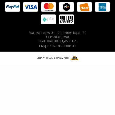
Rua José Lopes, 31
-
Cordeiros, Itajaí
-
SC
CEP: 88310-650
REAL TRATOR PEÇAS LTDA
CNPJ: 07.026.908/0001-13
LOJA VIRTUAL CRIADA POR