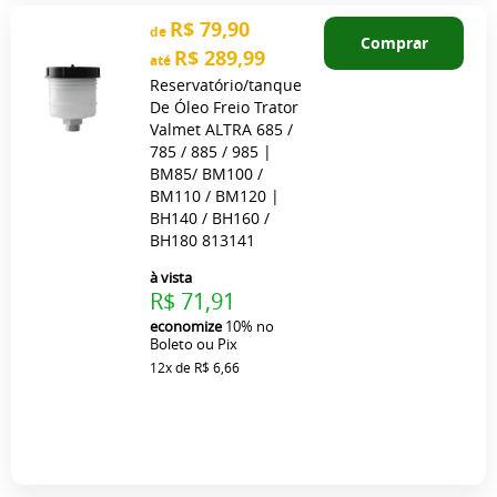
R$ 79,90
de
Comprar
R$ 289,99
até
Reservatório/tanque
De Óleo Freio Trator
Valmet ALTRA 685 /
785 / 885 / 985 |
BM85/ BM100 /
BM110 / BM120 |
BH140 / BH160 /
BH180 813141
à vista
R$ 71,91
economize
10%
no
Boleto ou Pix
12x
de
R$ 6,66