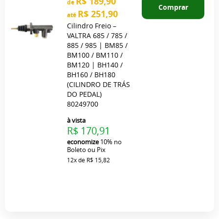
R$ 189,90
de
Comprar
R$ 251,90
até
Cilindro Freio –
VALTRA 685 / 785 /
885 / 985 | BM85 /
BM100 / BM110 /
BM120 | BH140 /
BH160 / BH180
(CILINDRO DE TRÁS
DO PEDAL)
80249700
à vista
R$ 170,91
economize
10%
no
Boleto ou Pix
12x
de
R$ 15,82