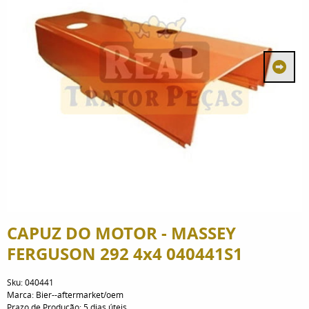
CAPUZ DO MOTOR - MASSEY
FERGUSON 292 4x4 040441S1
Sku:
040441
Marca:
Bier--aftermarket/oem
Prazo de Produção:
5 dias úteis