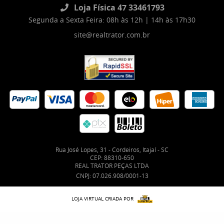
Loja Física 47 33461793
Segunda a Sexta Feira: 08h às 12h | 14h às 17h30
site@realtrator.com.br
Rua José Lopes, 31
-
Cordeiros, Itajaí
-
SC
CEP: 88310-650
REAL TRATOR PEÇAS LTDA
CNPJ: 07.026.908/0001-13
LOJA VIRTUAL CRIADA POR