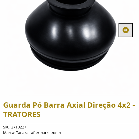
Guarda Pó Barra Axial Direção 4x2 -
TRATORES
Sku:
2710227
Marca:
Tanaka--aftermarket/oem