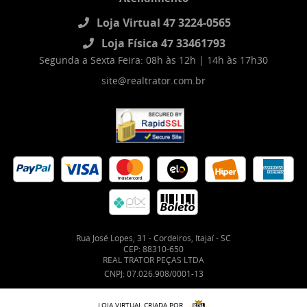
Loja Virtual 47 3224-0565
Loja Física 47 33461793
Segunda a Sexta Feira: 08h às 12h | 14h às 17h30
site@realtrator.com.br
Rua José Lopes, 31
-
Cordeiros, Itajaí
-
SC
CEP: 88310-650
REAL TRATOR PEÇAS LTDA
CNPJ: 07.026.908/0001-13
LOJA VIRTUAL CRIADA POR