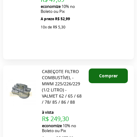
economize
10%
no
Boleto ou Pix
R$ 52,99
10x
de
R$ 5,30
CABEÇOTE FILTRO
Comprar
COMBUSTÍVEL -
MWM 225/226/229
(1/2 LITRO) -
VALMET 62 / 65 / 68
/ 78/ 85 / 86 / 88
à vista
R$ 249,30
economize
10%
no
Boleto ou Pix