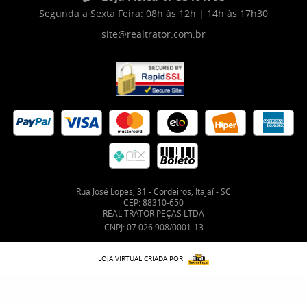
Segunda a Sexta Feira: 08h às 12h | 14h às 17h30
site@realtrator.com.br
Rua José Lopes, 31
-
Cordeiros, Itajaí
-
SC
CEP: 88310-650
REAL TRATOR PEÇAS LTDA
CNPJ: 07.026.908/0001-13
LOJA VIRTUAL CRIADA POR