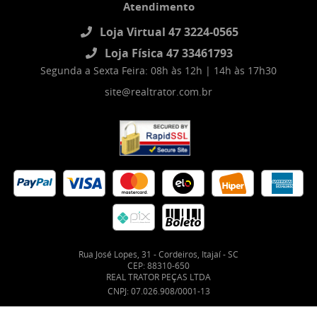
Atendimento
Loja Virtual 47 3224-0565
Loja Física 47 33461793
Segunda a Sexta Feira: 08h às 12h | 14h às 17h30
site@realtrator.com.br
Rua José Lopes, 31
-
Cordeiros, Itajaí
-
SC
CEP: 88310-650
REAL TRATOR PEÇAS LTDA
CNPJ: 07.026.908/0001-13