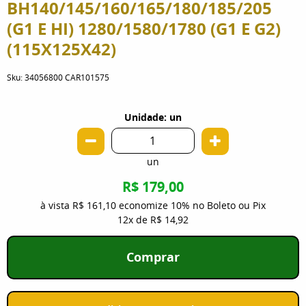
BH140/145/160/165/180/185/205
(G1 E HI) 1280/1580/1780 (G1 E G2)
(115X125X42)
Sku:
34056800 CAR101575
Unidade: un
un
R$ 179,00
à vista
R$ 161,10
economize
10%
no Boleto ou Pix
12x
de
R$ 14,92
Comprar