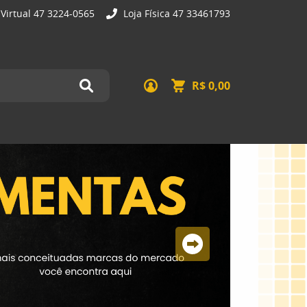
 Virtual 47 3224-0565
Loja Física 47 33461793
R$ 0,00