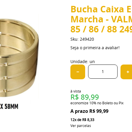
Bucha Caixa 
Marcha - VALME
85 / 86 / 88 2
Sku:
249420
Seja o primeira a avaliar!
Unidade: un
à vista
R$ 89,99
economize
10%
no Boleto ou Pix
R$ 99,99
12x
de
R$ 8,33
Ver parcelas