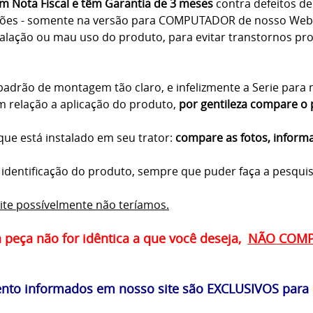
 Nota Fiscal e têm Garantia de 3 meses
contra defeitos de 
ções - somente na versão para COMPUTADOR de nosso Webs
lação ou mau uso do produto, para evitar transtornos proc
drão de montagem tão claro, e infelizmente a Serie para n
 relação a aplicação do produto,
por gentileza compare o 
ue está instalado em seu trator:
compare as fotos, inform
a identificação do produto, sempre que puder faça a pesqui
ite possívelmente não teríamos.
a peça não for idêntica a que você deseja,
NÃO COM
to informados em nosso site são EXCLUSIVOS para p