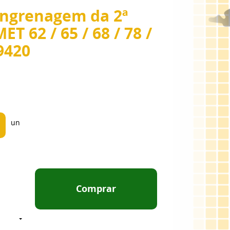
Engrenagem da 2ª
T 62 / 65 / 68 / 78 /
49420
un
Comprar