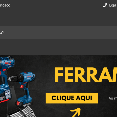
onosco
Loja