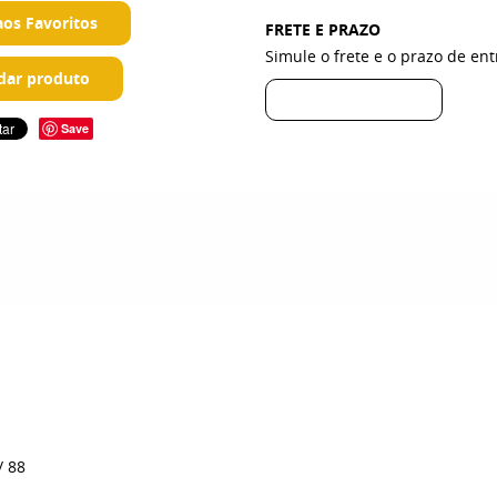
aos Favoritos
FRETE E PRAZO
Simule o frete e o prazo de en
ar produto
Save
/ 88