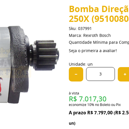
Bomba Direção
250X (9510080
Sku:
037991
Marca:
Rexroth Bosch
Quantidade Mínima para Com
Seja o primeira a avaliar!
Unidade: un
à vista
R$ 7.017,30
economize
10%
no Boleto ou Pix
R$ 7.797,00
R$ 2.5
(
un)