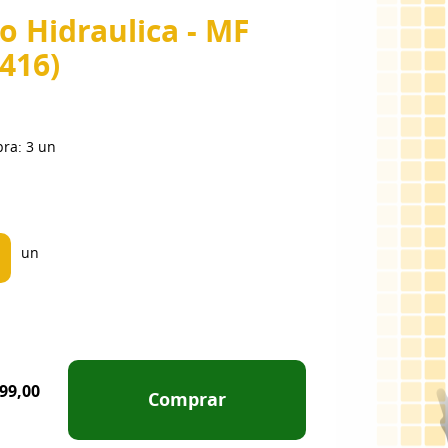
 Hidraulica - MF
416)
pra:
3
un
un
99,00
Comprar