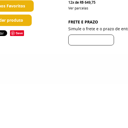
12x
de
R$ 649,75
aos Favoritos
Ver parcelas
ar produto
FRETE E PRAZO
Simule o frete e o prazo de en
Save