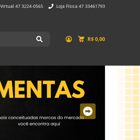
 Virtual 47 3224-0565
Loja Física 47 33461793
R$ 0,00