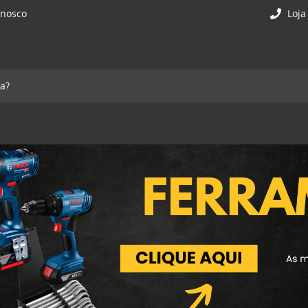
onosco
Loja