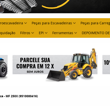
troescavadeira
Peças para Escavadeiras
Peças para Carre
Liquidação
Filtros
EPI
Ferramentas
DEPOIMENTO DE
ca - MF 250X (9510080416)