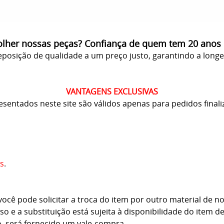
olher nossas peças? Confiança de quem tem 20 anos
posição de qualidade a um preço justo, garantindo a long
VANTAGENS EXCLUSIVAS
resentados neste site são válidos apenas para pedidos finali
s
.
cê pode solicitar a troca do item por outro material de no
o e a substituição está sujeita à disponibilidade do item d
o, será fornecido um vale-compra.