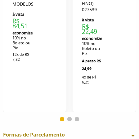
FINO)
MODELOS
027539
à vista
R$
à vista
84,51
R$
22,49
economize
10%
no
economize
Boleto ou
10%
no
Pix
Boleto ou
Pix
12x
de
R$
7,82
R$
24,99
4x
de
R$
6,25
Formas de Parcelamento