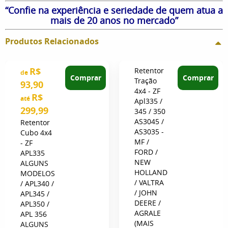
“Confie na experiência e seriedade de quem atua a
mais de 20 anos no mercado”
Produtos Relacionados
R$
Retentor
de
Comprar
Comprar
Tração
93,90
4x4 - ZF
R$
até
Apl335 /
299,99
345 / 350
AS3045 /
Retentor
AS3035 -
Cubo 4x4
MF /
- ZF
FORD /
APL335
NEW
ALGUNS
HOLLAND
MODELOS
/ VALTRA
/ APL340 /
/ JOHN
APL345 /
DEERE /
APL350 /
AGRALE
APL 356
(MAIS
ALGUNS