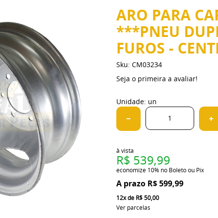
ARO PARA CA
***PNEU DUPLO
FUROS - CEN
Sku:
CM03234
Seja o primeira a avaliar!
Unidade: un
à vista
R$ 539,99
economize
10%
no Boleto ou Pix
R$ 599,99
12x
de
R$ 50,00
Ver parcelas