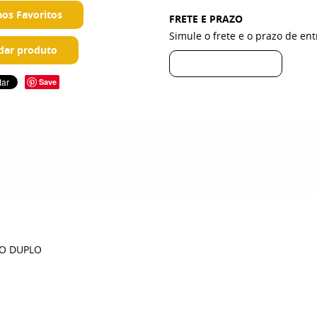
aos Favoritos
FRETE E PRAZO
Simule o frete e o prazo de en
ar produto
Save
XO DUPLO