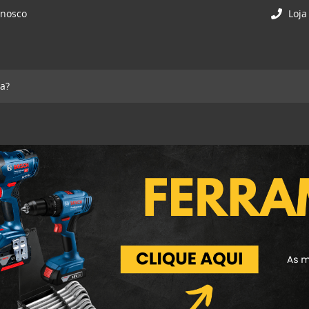
onosco
Loja