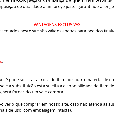
olher nossas peças? Confiança de quem tem 20 anos
posição de qualidade a um preço justo, garantindo a long
VANTAGENS EXCLUSIVAS
resentados neste site são válidos apenas para pedidos finali
s
.
cê pode solicitar a troca do item por outro material de no
o e a substituição está sujeita à disponibilidade do item d
o, será fornecido um vale-compra.
volver o que comprar em nosso site, caso não atenda às su
inais de uso, com embalagem intacta).