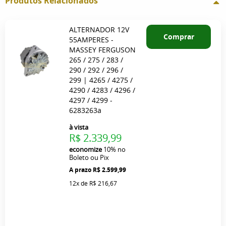
Produtos Relacionados
ALTERNADOR 12V
Comprar
55AMPERES -
MASSEY FERGUSON
265 / 275 / 283 /
290 / 292 / 296 /
299 | 4265 / 4275 /
4290 / 4283 / 4296 /
4297 / 4299 -
6283263a
à vista
R$ 2.339,99
economize
10%
no
Boleto ou Pix
R$ 2.599,99
12x
de
R$ 216,67