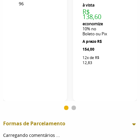
96
à vista
R$
138,60
economize
10%
no
Boleto ou Pix
R$
154,00
12x
de
R$
12,83
Formas de Parcelamento
Carregando comentários ...