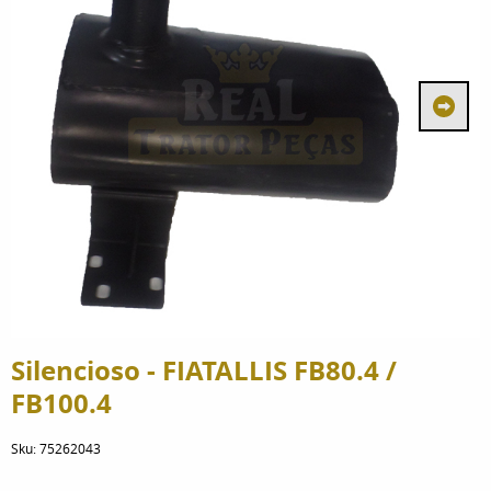
Silencioso - FIATALLIS FB80.4 /
FB100.4
Sku:
75262043