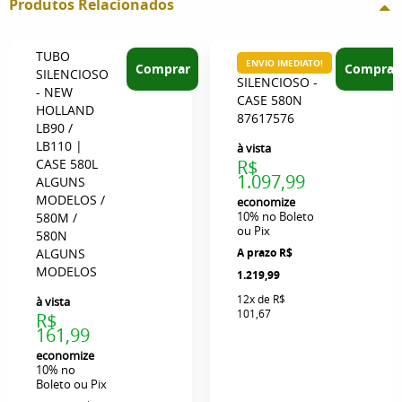
Produtos Relacionados
TUBO
ENVIO IMEDIATO!
Comprar
Comprar
SILENCIOSO
SILENCIOSO -
- NEW
CASE 580N
HOLLAND
87617576
LB90 /
LB110 |
à vista
CASE 580L
R$
1.097,99
ALGUNS
MODELOS /
economize
10%
no Boleto
580M /
ou Pix
580N
ALGUNS
R$
MODELOS
1.219,99
12x
de
R$
à vista
101,67
R$
161,99
economize
10%
no
Boleto ou Pix