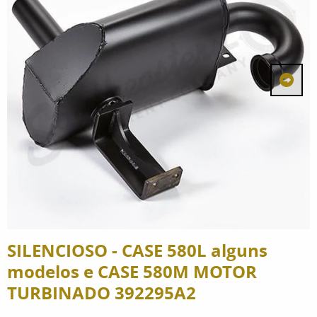
SILENCIOSO - CASE 580L alguns
modelos e CASE 580M MOTOR
TURBINADO 392295A2